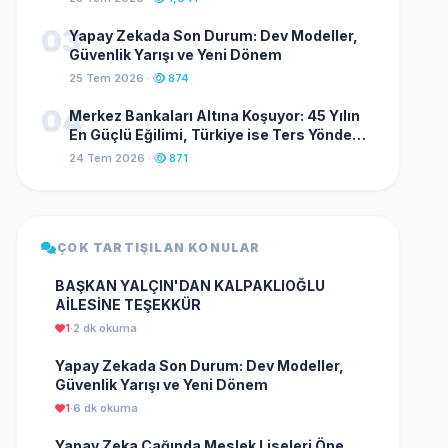
03
Yapay Zekada Son Durum: Dev Modeller,
Güvenlik Yarışı ve Yeni Dönem
25 Tem 2026 ·
874
04
Merkez Bankaları Altına Koşuyor: 45 Yılın
En Güçlü Eğilimi, Türkiye ise Ters Yönde
İlerliyor
24 Tem 2026 ·
871
ÇOK TARTIŞILAN KONULAR
BAŞKAN YALÇIN'DAN KALPAKLIOĞLU
AİLESİNE TEŞEKKÜR
1
·
2 dk okuma
Yapay Zekada Son Durum: Dev Modeller,
Güvenlik Yarışı ve Yeni Dönem
1
·
6 dk okuma
Yapay Zeka Çağında Meslek Liseleri Öne