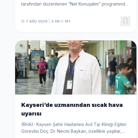
tarafından düzenlenen “Net Konuşalım” programında,
gençler siyaset ve kamu yönetiminin önemli isimleriyle
bir araya gelecek AK Parti Kayseri İl Baş...
7 AĞU 2026
2 DK
191
Kayseri’de uzmanından sıcak hava
uyarısı
(RHA)- Kayseri Şehir Hastanesi Acil Tıp Kliniği Eğitim
Görevlisi Doç. Dr. Necmi Baykan, özellikle yaşlılar,
kalp hastaları ve çocukların sıcak havalardan daha