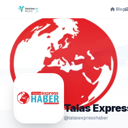
Blog
Talas Expres
@talasexpresshaber