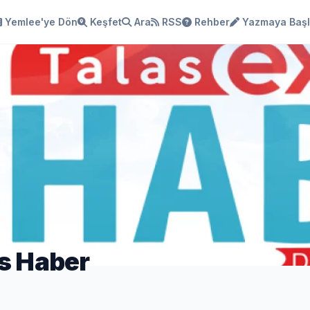
Yemlee'ye Dön
Keşfet
Ara
RSS
Rehber
Yazmaya Baş
s Haber