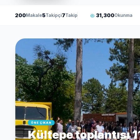
200
5
7
31,300
Makale
Takipçi
Takip
Okunma
ÖNE ÇIKAN
Kültepe toplantısı 1