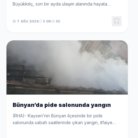
Büyükkılıç, son bir ayda ulaşım alanında hayata
geçirilen ve yapımı süren projelerle kentin dört bir
yanında adeta yatırım seferberliği başlattı. Kart...
7 AĞU 2026
5 DK
55
Bünyan’da pide salonunda yangın
(RHA)- Kayseri’nin Bünyan ilçesinde bir pide
salonunda sabah saatlerinde çıkan yangın, itfaiye
ekiplerinin müdahalesiyle söndürüldü. Yangın, ilçeye
bağlı Enes Bediz Caddesi üzerinde bulunan bir pide