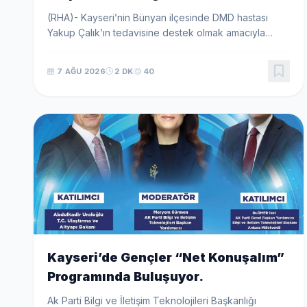
(RHA)- Kayseri’nin Bünyan ilçesinde DMD hastası
Yakup Çalık’ın tedavisine destek olmak amacıyla
satışa çıkarılan tespih, 10 bin TL’ye satın alınırken,
hayırsever Yakup Erkılıç tespihi yeniden sahibine...
7 AĞU 2026
2 DK
40
Kayseri’de Gençler “Net Konuşalım”
Programında Buluşuyor.
Ak Parti Bilgi ve İletişim Teknolojileri Başkanlığı