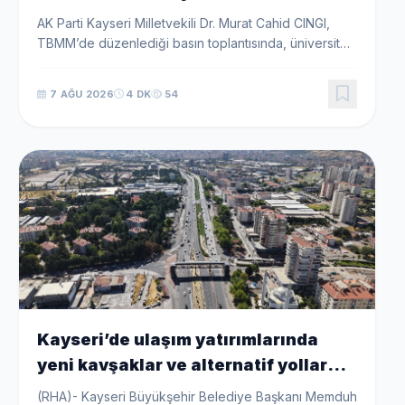
bir Gelecek Sunuyor.”
AK Parti Kayseri Milletvekili Dr. Murat Cahid CINGI,
TBMM’de düzenlediği basın toplantısında, üniversite
tercih döneminin gençlerin yalnızca eğitim hayatını
değil, mesleklerini ve geleceklerini şekill...
7 AĞU 2026
4 DK
54
Kayseri’de ulaşım yatırımlarında
yeni kavşaklar ve alternatif yollar
devrede
(RHA)- Kayseri Büyükşehir Belediye Başkanı Memduh