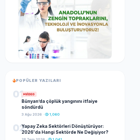
POPÜLER YAZILARI
01
VIDEO
Bünyan’da çöplük yangınını itfaiye
söndürdü
3 Ağu 2026 ·
1,060
02
Yapay Zeka Sektörleri Dönüştürüyor:
2026'da Hangi Sektörde Ne Değişiyor?
28 Tem 2026 ·
1,041