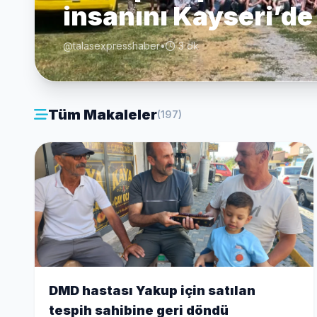
insanını Kayseri’de
@talasexpresshaber
•
3 dk
Tüm Makaleler
(197)
DMD hastası Yakup için satılan
tespih sahibine geri döndü