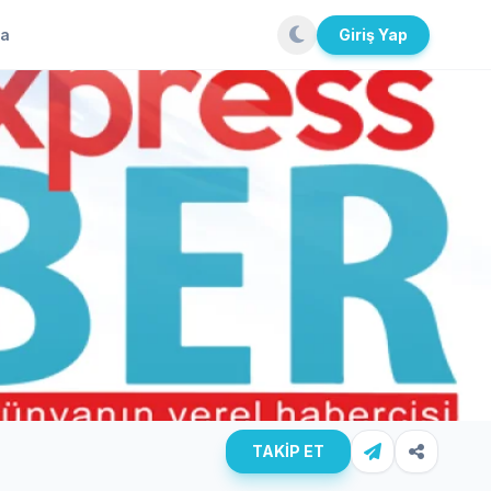
la
Giriş Yap
TAKİP ET