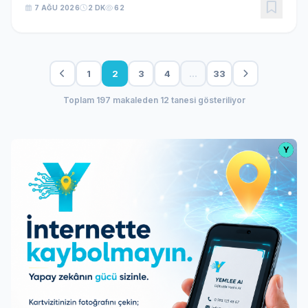
7 AĞU 2026
2 DK
62
1
2
3
4
…
33
Toplam 197 makaleden 12 tanesi gösteriliyor