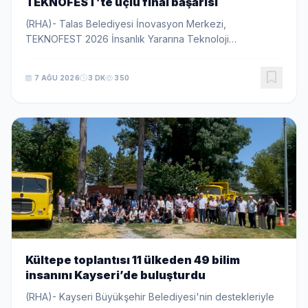
TEKNOFEST’te üçlü final başarısı
(RHA)- Talas Belediyesi İnovasyon Merkezi,
TEKNOFEST 2026 İnsanlık Yararına Teknoloji
Yarışması’nda ilkokul, ortaokul ve lise kategorilerinde
finale yükselerek Kayseri’den üç eğitim kademesinde
7 AĞU 2026
3 DK
350
birden...
Kültepe toplantısı 11 ülkeden 49 bilim
insanını Kayseri’de buluşturdu
(RHA)- Kayseri Büyükşehir Belediyesi'nin destekleriyle