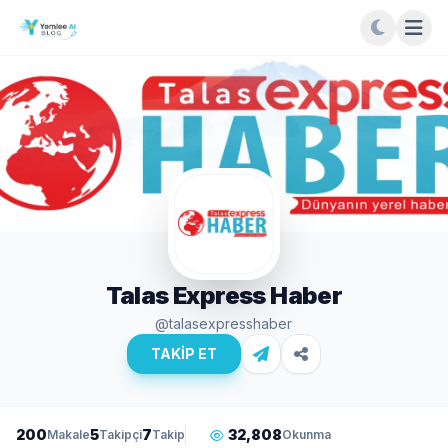
Talas Express Haber
@talasexpresshaber
TAKİP ET
200
5
7
32,808
Makale
Takipçi
Takip
Okunma