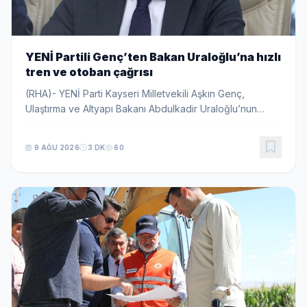
YENİ Partili Genç’ten Bakan Uraloğlu’na hızlı
tren ve otoban çağrısı
(RHA)- YENİ Parti Kayseri Milletvekili Aşkın Genç,
Ulaştırma ve Altyapı Bakanı Abdulkadir Uraloğlu’nun
Ankara-Kayseri Yüksek Hızlı Tren Hattı’nın 2028’de
hizmete gireceği yönündeki açıklamalarının tak...
9 AĞU 2026
3 DK
60