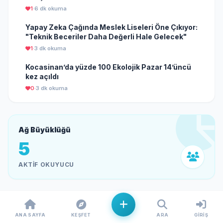
1
·
6 dk okuma
Yapay Zeka Çağında Meslek Liseleri Öne Çıkıyor:
"Teknik Beceriler Daha Değerli Hale Gelecek"
1
·
3 dk okuma
Kocasinan’da yüzde 100 Ekolojik Pazar 14’üncü
kez açıldı
0
·
3 dk okuma
Ağ Büyüklüğü
5
AKTIF OKUYUCU
ANA SAYFA
KEŞFET
ARA
GIRIŞ