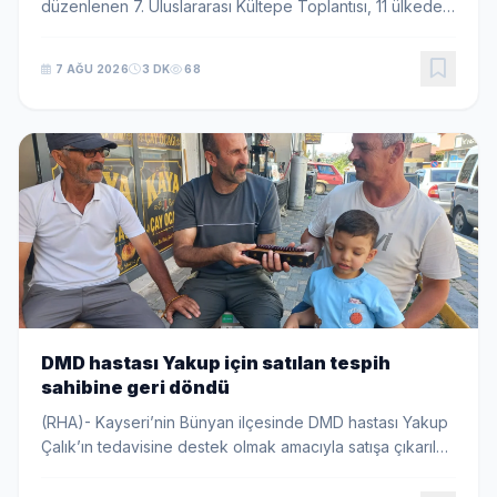
düzenlenen 7. Uluslararası Kültepe Toplantısı, 11 ülkeden
49 bilim insanını aynı çatı altında buluşturdu. Kültepe
Kaniş-Karum'un bilimsel mirasın...
7 AĞU 2026
3 DK
68
DMD hastası Yakup için satılan tespih
sahibine geri döndü
(RHA)- Kayseri’nin Bünyan ilçesinde DMD hastası Yakup
Çalık’ın tedavisine destek olmak amacıyla satışa çıkarılan
tespih, 10 bin TL’ye satın alınırken, hayırsever Yakup
Erkılıç tespihi yeniden sahibine...