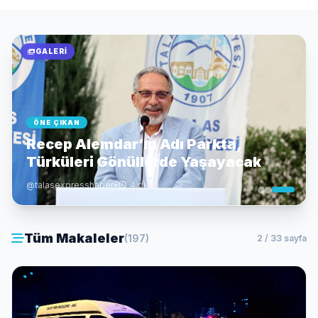
GALERI
ÖNE ÇIKAN
Recep Alemdar’ın Adı Parkta,
Türküleri Gönüllerde Yaşayacak
@talasexpresshaber
•
4 dk
Tüm Makaleler
(197)
2 / 33 sayfa