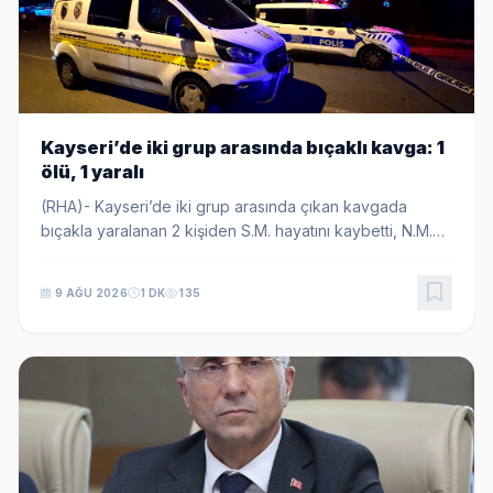
Kayseri’de iki grup arasında bıçaklı kavga: 1
ölü, 1 yaralı
(RHA)- Kayseri’de iki grup arasında çıkan kavgada
bıçakla yaralanan 2 kişiden S.M. hayatını kaybetti, N.M.
ise tedavi altına alındı. Polis, olayın ardından kaçan
şüphelilerin yakalanması için çalışma ...
9 AĞU 2026
1 DK
135