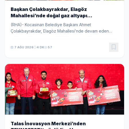
Başkan Çolakbayrakdar, Elagöz
Mahallesi’nde doğal gaz altyapı
çalışmalarını inceledi
(RHA)- Kocasinan Belediye Başkanı Ahmet
Çolakbayrakdar, Elagöz Mahallesi’nde devam eden
doğal gaz altyapı çalışmalarını Aksa Kayserigaz Genel
Müdürü Erol Yavuz ile birlikte yerinde inceledi.
7 AĞU 2026
4 DK
57
Çalışmala...
Talas İnovasyon Merkezi’nden