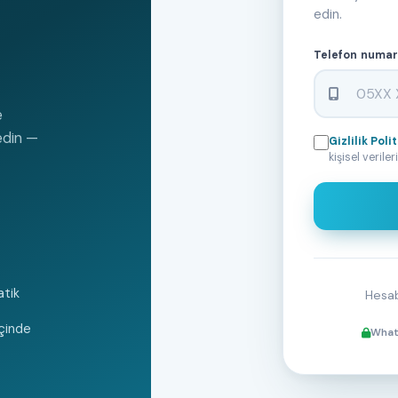
edin.
Telefon numar
e
 edin —
Gizlilik Poli
kişisel verile
tik
Hesa
çinde
Whats