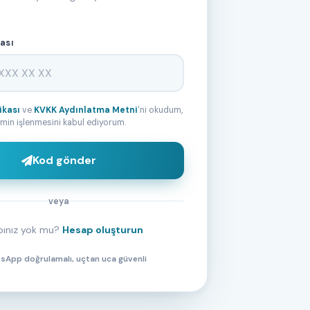
ası
tikası
ve
KVKK Aydınlatma Metni
'ni okudum,
rimin işlenmesini kabul ediyorum.
Kod gönder
veya
bınız yok mu?
Hesap oluşturun
App doğrulamalı, uçtan uca güvenli