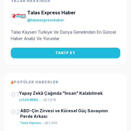
YAZAR HAKKINDA
Talas Express Haber
@talasexpresshaber
Talas Kayseri Türkiye Ve Dünya Genelinden En Güncel
Haber Analiz Ve Yorumlar
TAKİP ET
POPÜLER HABERLER
01
Yapay Zekâ Çağında "İnsan" Kalabilmek
yz52I54BtB64klKxCuFu
•
1,678
02
ABD-Çin Zirvesi ve Küresel Güç Savaşının
Perde Arkası
Talas Express Haber
•
1,300