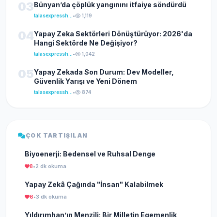
03
Bünyan’da çöplük yangınını itfaiye söndürdü
talasexpresshaber
•
1,119
04
Yapay Zeka Sektörleri Dönüştürüyor: 2026'da
Hangi Sektörde Ne Değişiyor?
talasexpresshaber
•
1,042
05
Yapay Zekada Son Durum: Dev Modeller,
Güvenlik Yarışı ve Yeni Dönem
talasexpresshaber
•
874
ÇOK TARTIŞILAN
Biyoenerji: Bedensel ve Ruhsal Denge
8
•
2 dk okuma
Yapay Zekâ Çağında "İnsan" Kalabilmek
6
•
3 dk okuma
Yıldırımhan’ın Menzili: Bir Milletin Egemenlik