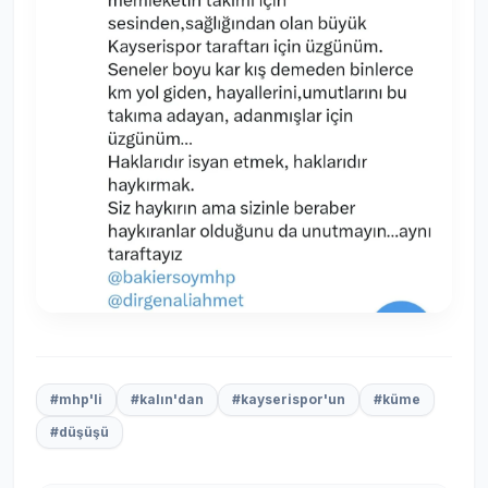
#mhp'li
#kalın'dan
#kayserispor'un
#küme
#düşüşü