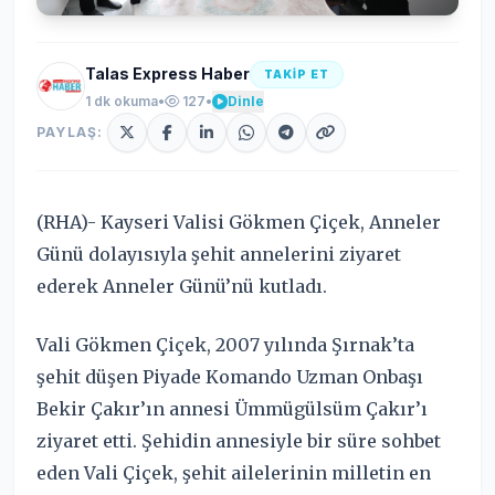
Talas Express Haber
TAKİP ET
1 dk okuma
•
127
•
Dinle
PAYLAŞ:
(RHA)- Kayseri Valisi Gökmen Çiçek, Anneler
Günü dolayısıyla şehit annelerini ziyaret
ederek Anneler Günü’nü kutladı.
Vali Gökmen Çiçek, 2007 yılında Şırnak’ta
şehit düşen Piyade Komando Uzman Onbaşı
Bekir Çakır’ın annesi Ümmügülsüm Çakır’ı
ziyaret etti. Şehidin annesiyle bir süre sohbet
eden Vali Çiçek, şehit ailelerinin milletin en