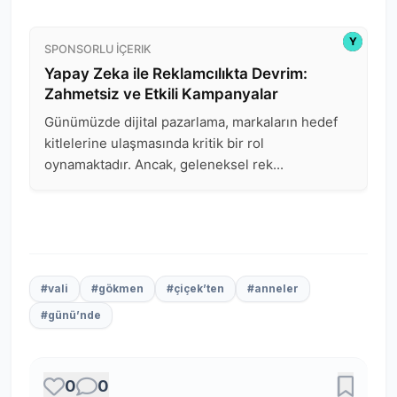
#vali
#gökmen
#çiçek’ten
#anneler
#günü’nde
0
0