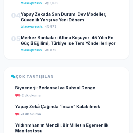
talasexpresshaber
•
1,039
04
Yapay Zekada Son Durum: Dev Modeller,
Güvenlik Yarışı ve Yeni Dönem
talasexpresshaber
•
873
05
Merkez Bankaları Altına Koşuyor: 45 Yılın En
Güçlü Eğilimi, Türkiye ise Ters Yönde İlerliyor
talasexpresshaber
•
870
ÇOK TARTIŞILAN
Biyoenerji: Bedensel ve Ruhsal Denge
8
•
2 dk okuma
Yapay Zekâ Çağında "İnsan" Kalabilmek
6
•
3 dk okuma
Yıldırımhan’ın Menzili: Bir Milletin Egemenlik
Manifestosu