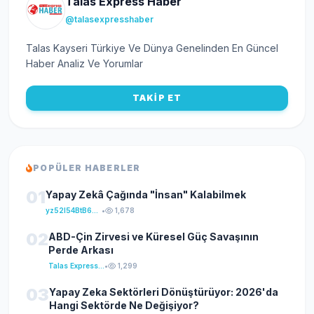
Talas Express Haber
@talasexpresshaber
Talas Kayseri Türkiye Ve Dünya Genelinden En Güncel
Haber Analiz Ve Yorumlar
TAKİP ET
POPÜLER HABERLER
01
Yapay Zekâ Çağında "İnsan" Kalabilmek
yz52I54BtB64klKxCuFu
•
1,678
02
ABD-Çin Zirvesi ve Küresel Güç Savaşının
Perde Arkası
Talas Express Haber
•
1,299
03
Yapay Zeka Sektörleri Dönüştürüyor: 2026'da
Hangi Sektörde Ne Değişiyor?