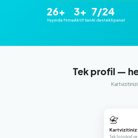
26+
3+
7/24
Yayında firma
Aktif ilan
AI destekli panel
Tek profil — 
Kartvizitini
📇
Kartvizitiniz
Tek fotoğraf ye