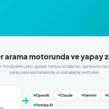
her arama motorunda ve yapay 
zin fotoğrafını çekin, gerisini Yemlee AI halletsin. İşletmeniz te
yapay zekâ asistanlarında ve aramalarda yerini alsın.
OpenAI
Claude
Gemini
→
Yemlee AI
ter