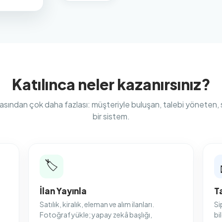
Katılınca neler kazanırsınız?
yfasından çok daha fazlası: müşteriyle buluşan, talebi yöneten, 
bir sistem.
🏷️
İlan Yayınla
T
Satılık, kiralık, eleman ve alım ilanları.
Si
Fotoğraf yükle; yapay zekâ başlığı,
bi