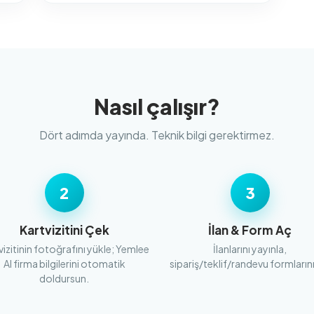
Nasıl çalışır?
Dört adımda yayında. Teknik bilgi gerektirmez.
2
3
Kartvizitini Çek
İlan & Form Aç
vizitinin fotoğrafını yükle; Yemlee
İlanlarını yayınla,
AI firma bilgilerini otomatik
sipariş/teklif/randevu formlarını
doldursun.