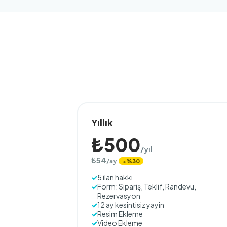
Yıllık
₺500
/yıl
₺54
/ay
+%30
5 ilan hakkı
Form: Sipariş, Teklif, Randevu,
Rezervasyon
12 ay kesintisiz yayin
Resim Ekleme
Video Ekleme