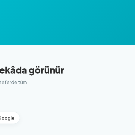
zekâda görünür
k seferde tüm
Google