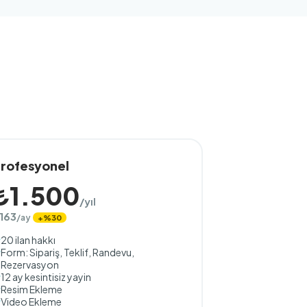
rofesyonel
₺1.500
/yıl
163
/ay
+%30
20 ilan hakkı
Form: Sipariş, Teklif, Randevu,
Rezervasyon
12 ay kesintisiz yayin
Resim Ekleme
Video Ekleme