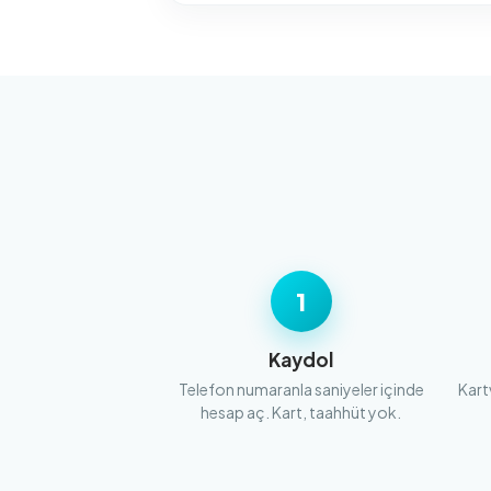
1
Kaydol
Telefon numaranla saniyeler içinde
Kart
hesap aç. Kart, taahhüt yok.