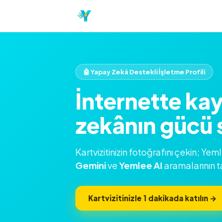
🤖 Yapay Zekâ Destekli İşletme Profili
İnternette ka
zekânın gücü s
Kartvizitinizin fotoğrafını çekin; Yem
Gemini
ve
Yemlee AI
aramalarının t
Kartvizitinizle 1 dakikada katılın →