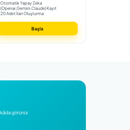
Otomatik Yapay Zeka
(Openai,Gemini,Claude) Kayıt
20 Adet İlan Oluşturma
Başla
zekâda görünür.