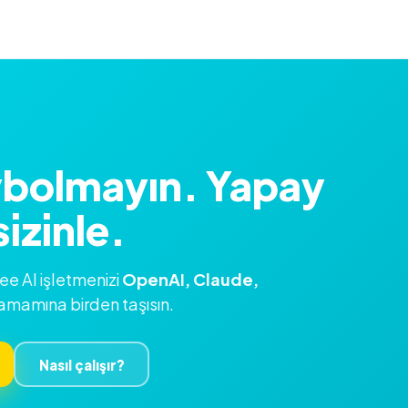
ybolmayın. Yapay
izinle.
lee AI işletmenizi
OpenAI, Claude,
amamına birden taşısın.
Nasıl çalışır?