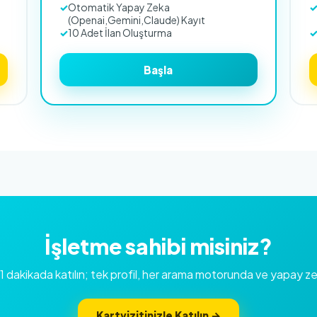
Otomatik Yapay Zeka
(Openai,Gemini,Claude) Kayıt
10 Adet İlan Oluşturma
Başla
İşletme sahibi misiniz?
e 1 dakikada katılın; tek profil, her arama motorunda ve yapay 
Kartvizitinizle Katılın →