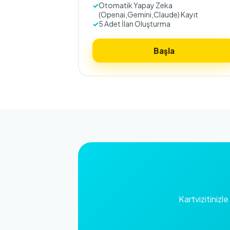
Otomatik Yapay Zeka
(Openai,Gemini,Claude) Kayıt
5 Adet İlan Oluşturma
Başla
Kartvizitinizl