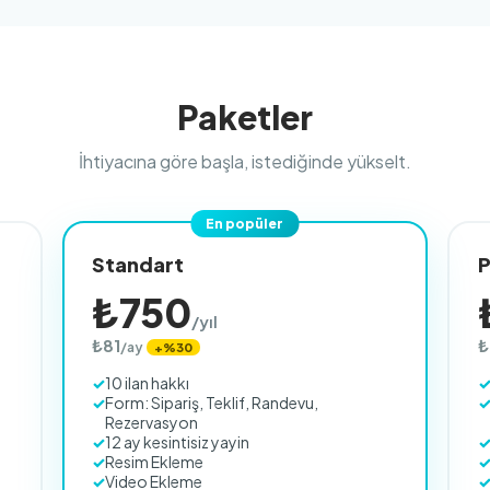
Paketler
İhtiyacına göre başla, istediğinde yükselt.
En popüler
Standart
P
₺750
/yıl
₺81
₺
/ay
+%30
10 ilan hakkı
Form: Sipariş, Teklif, Randevu,
Rezervasyon
12 ay kesintisiz yayin
Resim Ekleme
Video Ekleme