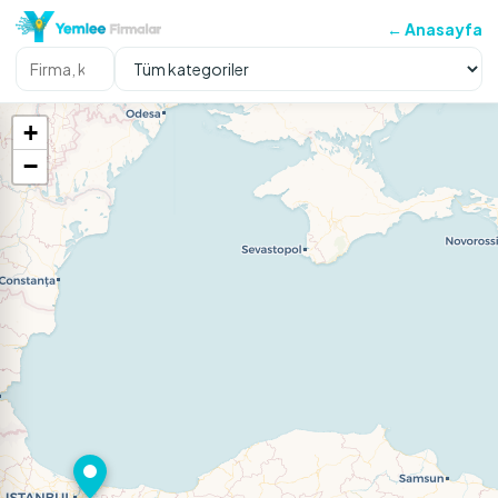
← Anasayfa
+
−