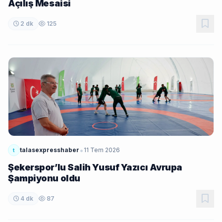
Açılış Mesaisi
2 dk
125
•
talasexpresshaber
11 Tem 2026
t
Şekerspor’lu Salih Yusuf Yazıcı Avrupa
Şampiyonu oldu
4 dk
87