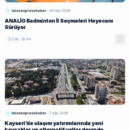
•
talasexpresshaber
29 Haz 2026
t
ANALİG Badminton İl Seçmeleri Heyecanı
Sürüyor
1 dk
64
•
talasexpresshaber
7 Ağu 2026
t
Kayseri’de ulaşım yatırımlarında yeni
kavşaklar ve alternatif yollar devrede