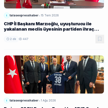
•
talasexpresshaber
15 Tem 2026
t
CHP İl Başkanı Marzıoğlu, uyuşturucu ile
yakalanan meclis üyesinin partiden ihraç
edildiğini duyurdu
2 dk
447
•
talasexpresshaber
1 Ağu 2026
t