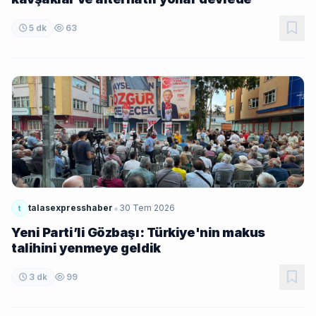
5 dk
63
•
talasexpresshaber
30 Tem 2026
t
Yeni Parti’li Gözbaşı: Türkiye'nin makus
talihini yenmeye geldik
3 dk
99