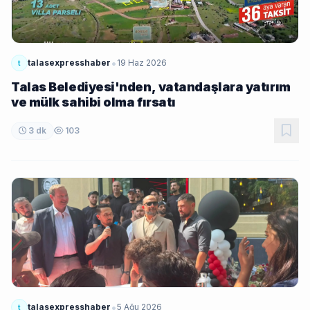
•
talasexpresshaber
19 Haz 2026
t
Talas Belediyesi'nden, vatandaşlara yatırım
ve mülk sahibi olma fırsatı
3 dk
103
•
talasexpresshaber
5 Ağu 2026
t