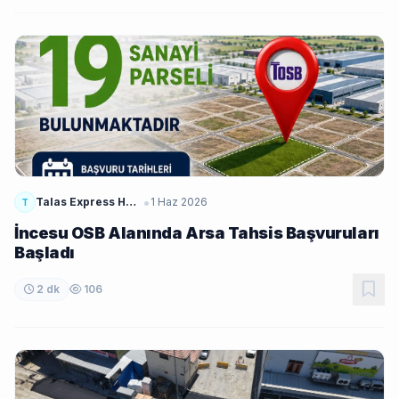
•
Talas Express Haber
1 Haz 2026
T
İncesu OSB Alanında Arsa Tahsis Başvuruları
Başladı
2 dk
106