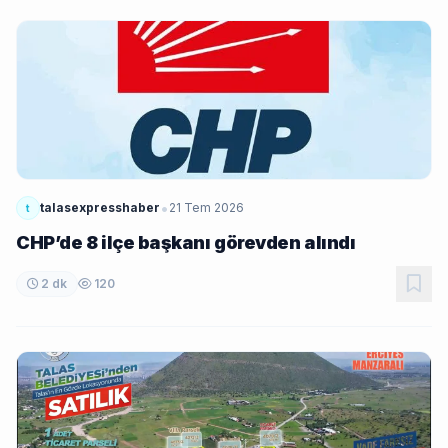
•
talasexpresshaber
21 Tem 2026
t
CHP’de 8 ilçe başkanı görevden alındı
2 dk
120