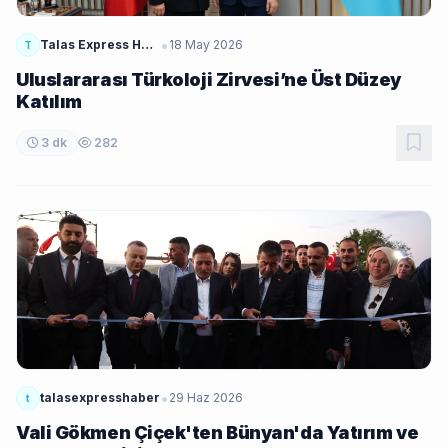
•
Talas Express Haber
18 May 2026
T
Uluslararası Türkoloji Zirvesi’ne Üst Düzey
Katılım
3 dk
282
•
talasexpresshaber
29 Haz 2026
t
Vali Gökmen Çiçek'ten Bünyan'da Yatırım ve