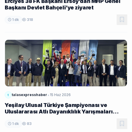
Erciyes 38 FK Başkanı Ersoy’dan MHP Genel
Başkanı Devlet Bahçeli’ye ziyaret
1 dk
318
•
talasexpresshaber
15 Haz 2026
t
Yeşilay Ulusal Türkiye Şampiyonası ve
Uluslararası Atlı Dayanıklılık Yarışmaları
Tamamlandı
1 dk
83