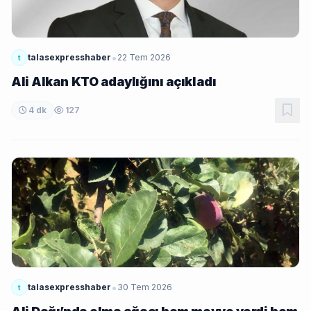
•
talasexpresshaber
22 Tem 2026
t
Ali Alkan KTO adaylığını açıkladı
4 dk
127
•
talasexpresshaber
30 Tem 2026
t