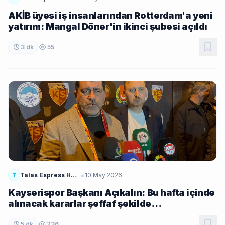
AKİB üyesi iş insanlarından Rotterdam'a yeni
yatırım: Mangal Döner'in ikinci şubesi açıldı
3 dk
55
•
Talas Express Haber
10 May 2026
T
Kayserispor Başkanı Açıkalın: Bu hafta içinde
alınacak kararlar şeffaf şekilde
paylaşılacaktır
5 dk
236