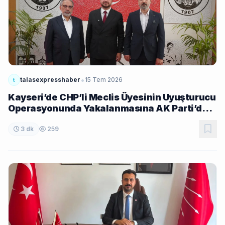
•
talasexpresshaber
15 Tem 2026
t
Kayseri’de CHP’li Meclis Üyesinin Uyuşturucu
Operasyonunda Yakalanmasına AK Parti’den
Tepki: “Algı Operasyonuna Sessiz
Kalmayacağız”
3 dk
259