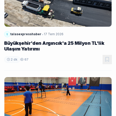
•
talasexpresshaber
17 Tem 2026
t
Büyükşehir'den Argıncık'a 25 Milyon TL'lik
Ulaşım Yatırımı
2 dk
67