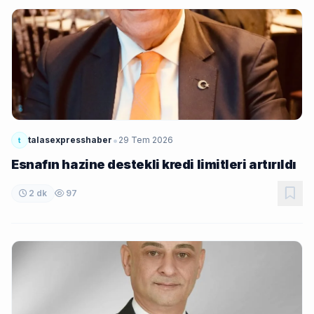
•
talasexpresshaber
29 Tem 2026
t
Esnafın hazine destekli kredi limitleri artırıldı
2 dk
97