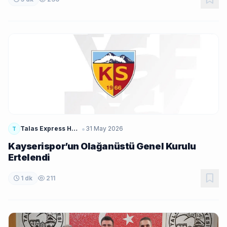
•
Talas Express Haber
31 May 2026
T
Kayserispor’un Olağanüstü Genel Kurulu
Ertelendi
1 dk
211