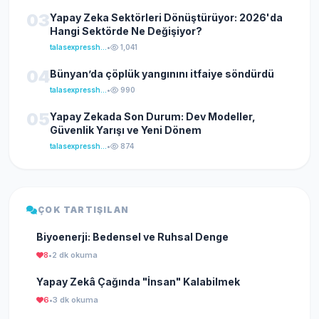
03
Yapay Zeka Sektörleri Dönüştürüyor: 2026'da
Hangi Sektörde Ne Değişiyor?
talasexpresshaber
•
1,041
04
Bünyan’da çöplük yangınını itfaiye söndürdü
talasexpresshaber
•
990
05
Yapay Zekada Son Durum: Dev Modeller,
Güvenlik Yarışı ve Yeni Dönem
talasexpresshaber
•
874
ÇOK TARTIŞILAN
Biyoenerji: Bedensel ve Ruhsal Denge
8
•
2 dk okuma
Yapay Zekâ Çağında "İnsan" Kalabilmek
6
•
3 dk okuma