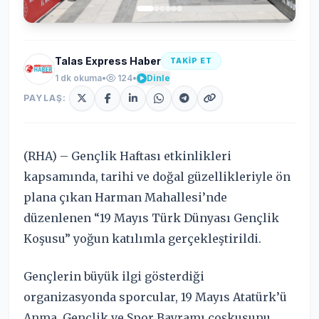
Talas Express Haber
TAKİP ET
1 dk okuma
•
124
•
Dinle
PAYLAŞ:
(RHA) – Gençlik Haftası etkinlikleri
kapsamında, tarihi ve doğal güzellikleriyle ön
plana çıkan Harman Mahallesi’nde
düzenlenen “19 Mayıs Türk Dünyası Gençlik
Koşusu” yoğun katılımla gerçekleştirildi.
Gençlerin büyük ilgi gösterdiği
organizasyonda sporcular, 19 Mayıs Atatürk’ü
Anma, Gençlik ve Spor Bayramı coşkusunu