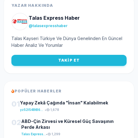
YAZAR HAKKINDA
Talas Express Haber
@talasexpresshaber
Talas Kayseri Türkiye Ve Dünya Genelinden En Güncel
Haber Analiz Ve Yorumlar
TAKİP ET
POPÜLER HABERLER
01
Yapay Zekâ Çağında "İnsan" Kalabilmek
yz52I54BtB64klKxCuFu
•
1,678
02
ABD-Çin Zirvesi ve Küresel Güç Savaşının
Perde Arkası
Talas Express Haber
•
1,299