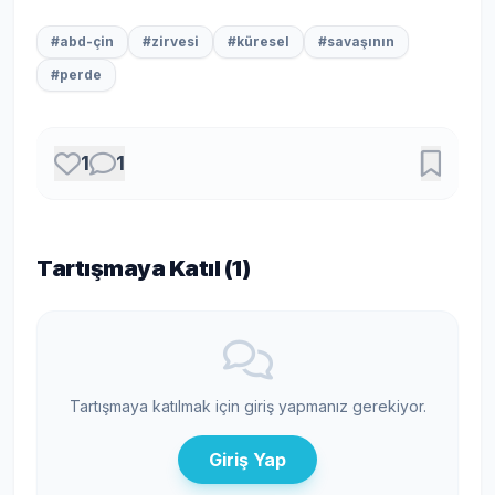
#abd-çin
#zirvesi
#küresel
#savaşının
#perde
1
1
Tartışmaya Katıl (
1
)
Tartışmaya katılmak için giriş yapmanız gerekiyor.
Giriş Yap