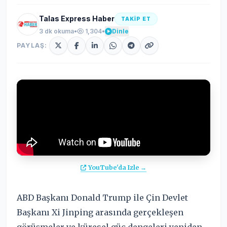
Talas Express Haber
TAKİP ET
3 dk okuma
•
1,304
•
Dinle
PAYLAŞ:
YouTube'da Izle →
ABD Başkanı Donald Trump ile Çin Devlet
Başkanı Xi Jinping arasında gerçekleşen
görüşmeler ve küresel güç dengeleri yeniden