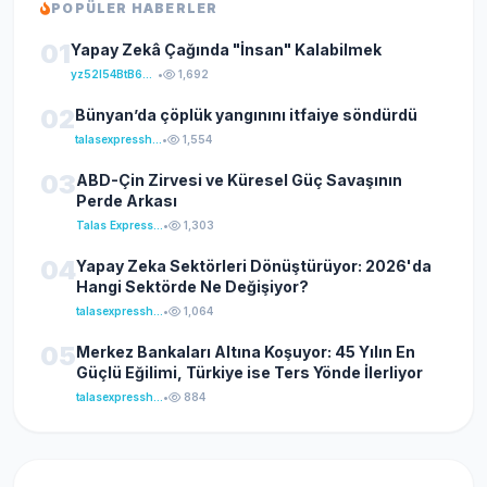
POPÜLER HABERLER
01
Yapay Zekâ Çağında "İnsan" Kalabilmek
yz52I54BtB64klKxCuFu
•
1,692
02
Bünyan’da çöplük yangınını itfaiye söndürdü
talasexpresshaber
•
1,554
03
ABD-Çin Zirvesi ve Küresel Güç Savaşının
Perde Arkası
Talas Express Haber
•
1,303
04
Yapay Zeka Sektörleri Dönüştürüyor: 2026'da
Hangi Sektörde Ne Değişiyor?
talasexpresshaber
•
1,064
05
Merkez Bankaları Altına Koşuyor: 45 Yılın En
Güçlü Eğilimi, Türkiye ise Ters Yönde İlerliyor
talasexpresshaber
•
884