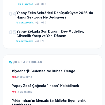
Talas Express Haber
•
1,302
04
Yapay Zeka Sektörleri Dönüştürüyor: 2026'da
Hangi Sektörde Ne Değişiyor?
talasexpresshaber
•
1,050
05
Yapay Zekada Son Durum: Dev Modeller,
Güvenlik Yarışı ve Yeni Dönem
talasexpresshaber
•
878
ÇOK TARTIŞILAN
Biyoenerji: Bedensel ve Ruhsal Denge
8
•
2 dk okuma
Yapay Zekâ Çağında "İnsan" Kalabilmek
6
•
3 dk okuma
Yıldırımhan’ın Menzili: Bir Milletin Egemenlik
Manifestosu