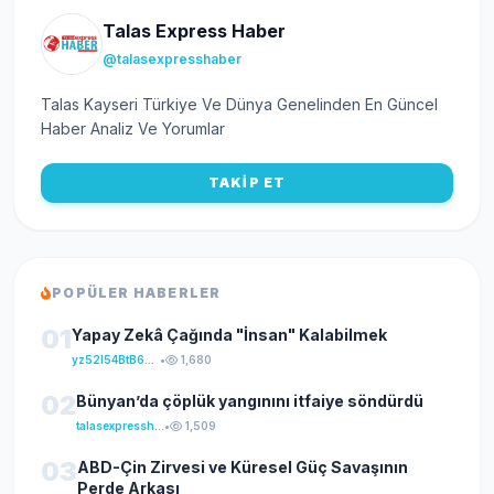
Talas Express Haber
@talasexpresshaber
Talas Kayseri Türkiye Ve Dünya Genelinden En Güncel
Haber Analiz Ve Yorumlar
TAKİP ET
POPÜLER HABERLER
01
Yapay Zekâ Çağında "İnsan" Kalabilmek
yz52I54BtB64klKxCuFu
•
1,680
02
Bünyan’da çöplük yangınını itfaiye söndürdü
talasexpresshaber
•
1,509
03
ABD-Çin Zirvesi ve Küresel Güç Savaşının
Perde Arkası