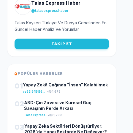
Talas Express Haber
@talasexpresshaber
Talas Kayseri Türkiye Ve Dünya Genelinden En
Güncel Haber Analiz Ve Yorumlar
TAKİP ET
POPÜLER HABERLER
01
Yapay Zekâ Çağında "İnsan" Kalabilmek
yz52I54BtB64klKxCuFu
•
1,678
02
ABD-Çin Zirvesi ve Küresel Güç
Savaşının Perde Arkası
Talas Express Haber
•
1,299
03
Yapay Zeka Sektörleri Dönüştürüyor:
2026'da Hangi Sektörde Ne Değişiyor?