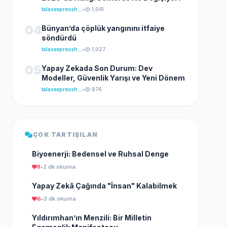
talasexpresshaber
•
1,041
04
Bünyan’da çöplük yangınını itfaiye
söndürdü
talasexpresshaber
•
1,027
05
Yapay Zekada Son Durum: Dev
Modeller, Güvenlik Yarışı ve Yeni Dönem
talasexpresshaber
•
874
ÇOK TARTIŞILAN
Biyoenerji: Bedensel ve Ruhsal Denge
8
•
2 dk okuma
Yapay Zekâ Çağında "İnsan" Kalabilmek
6
•
3 dk okuma
Yıldırımhan’ın Menzili: Bir Milletin