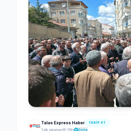
Talas Express Haber
TAKİP ET
1 dk okuma
•
119
•
Dinle