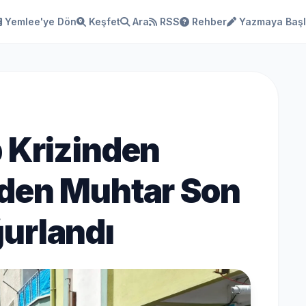
Yemlee'ye Dön
Keşfet
Ara
RSS
Rehber
Yazmaya Baş
 Krizinden
eden Muhtar Son
urlandı