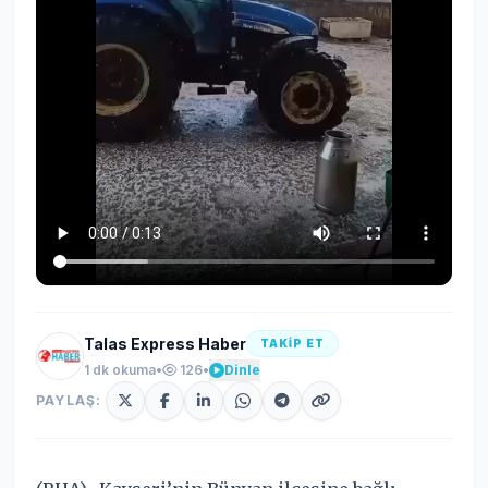
Talas Express Haber
TAKİP ET
1 dk okuma
•
126
•
Dinle
PAYLAŞ: