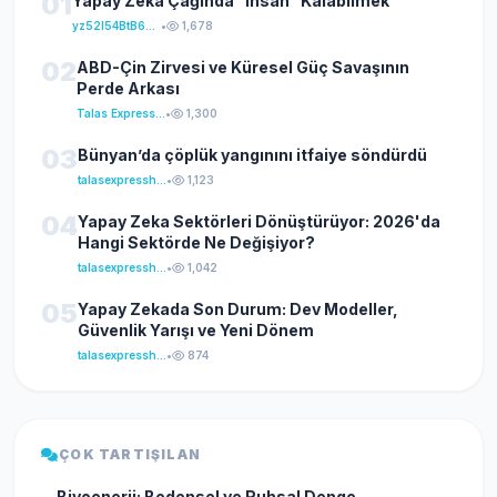
01
Yapay Zekâ Çağında "İnsan" Kalabilmek
yz52I54BtB64klKxCuFu
•
1,678
02
ABD-Çin Zirvesi ve Küresel Güç Savaşının
Perde Arkası
Talas Express Haber
•
1,300
03
Bünyan’da çöplük yangınını itfaiye söndürdü
talasexpresshaber
•
1,123
04
Yapay Zeka Sektörleri Dönüştürüyor: 2026'da
Hangi Sektörde Ne Değişiyor?
talasexpresshaber
•
1,042
05
Yapay Zekada Son Durum: Dev Modeller,
Güvenlik Yarışı ve Yeni Dönem
talasexpresshaber
•
874
ÇOK TARTIŞILAN
Biyoenerji: Bedensel ve Ruhsal Denge