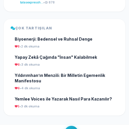
talasexpresshaber
•
878
ÇOK TARTIŞILAN
Biyoenerji: Bedensel ve Ruhsal Denge
8
•
2 dk okuma
Yapay Zekâ Çağında "İnsan" Kalabilmek
6
•
3 dk okuma
Yıldırımhan’ın Menzili: Bir Milletin Egemenlik
Manifestosu
6
•
4 dk okuma
Yemlee Voices ile Yazarak Nasıl Para Kazanılır?
5
•
3 dk okuma