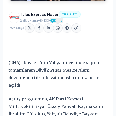
Talas Express Haber
TAKİP ET
2 dk okuma
•
133
•
Dinle
PAYLAŞ:
(RHA)- Kayseri’nin Yahyalı ilçesinde yapımı
tamamlanan Büyük Pınar Mesire Alanı,
düzenlenen törenle vatandaşların hizmetine
açıldı.
Açılış programına, AK Parti Kayseri
Milletvekili Bayar Özsoy, Yahyalı Kaymakamı
İbrahim Gültekin, Yahyalı Belediye Başkanı