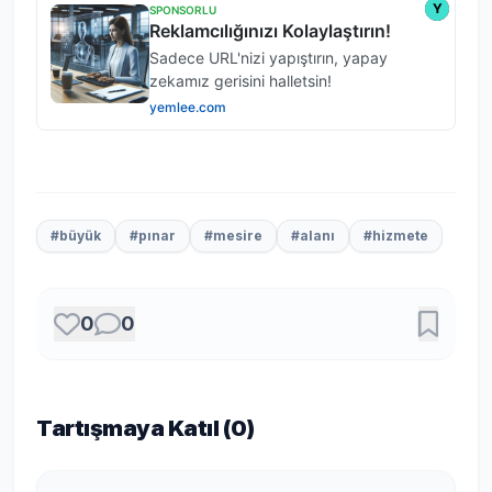
#büyük
#pınar
#mesire
#alanı
#hizmete
0
0
Tartışmaya Katıl (
0
)