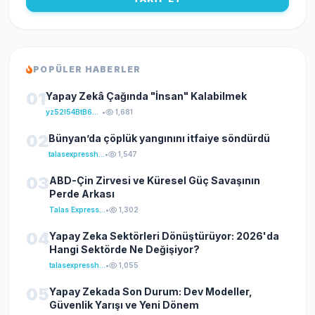
POPÜLER HABERLER
01
Yapay Zekâ Çağında "İnsan" Kalabilmek
yz52I54BtB64klKxCuFu
•
1,681
02
Bünyan’da çöplük yangınını itfaiye söndürdü
talasexpresshaber
•
1,547
03
ABD-Çin Zirvesi ve Küresel Güç Savaşının
Perde Arkası
Talas Express Haber
•
1,302
04
Yapay Zeka Sektörleri Dönüştürüyor: 2026'da
Hangi Sektörde Ne Değişiyor?
talasexpresshaber
•
1,055
05
Yapay Zekada Son Durum: Dev Modeller,
Güvenlik Yarışı ve Yeni Dönem