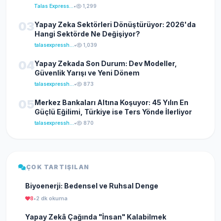
Talas Express Haber
•
1,299
03
Yapay Zeka Sektörleri Dönüştürüyor: 2026'da
Hangi Sektörde Ne Değişiyor?
talasexpresshaber
•
1,039
04
Yapay Zekada Son Durum: Dev Modeller,
Güvenlik Yarışı ve Yeni Dönem
talasexpresshaber
•
873
05
Merkez Bankaları Altına Koşuyor: 45 Yılın En
Güçlü Eğilimi, Türkiye ise Ters Yönde İlerliyor
talasexpresshaber
•
870
ÇOK TARTIŞILAN
Biyoenerji: Bedensel ve Ruhsal Denge
8
•
2 dk okuma
Yapay Zekâ Çağında "İnsan" Kalabilmek