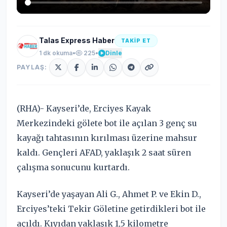
Talas Express Haber
TAKİP ET
1 dk okuma
•
225
•
Dinle
PAYLAŞ:
(RHA)- Kayseri’de, Erciyes Kayak
Merkezindeki gölete bot ile açılan 3 genç su
kayağı tahtasının kırılması üzerine mahsur
kaldı. Gençleri AFAD, yaklaşık 2 saat süren
çalışma sonucunu kurtardı.
Kayseri’de yaşayan Ali G., Ahmet P. ve Ekin D.,
Erciyes’teki Tekir Göletine getirdikleri bot ile
açıldı. Kıyıdan yaklaşık 1,5 kilometre