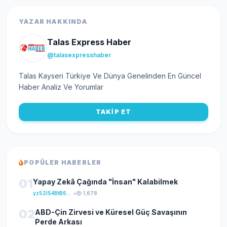
YAZAR HAKKINDA
Talas Express Haber
@talasexpresshaber
Talas Kayseri Türkiye Ve Dünya Genelinden En Güncel
Haber Analiz Ve Yorumlar
TAKİP ET
POPÜLER HABERLER
01
Yapay Zekâ Çağında "İnsan" Kalabilmek
yz52I54BtB64klKxCuFu
•
1,678
02
ABD-Çin Zirvesi ve Küresel Güç Savaşının
Perde Arkası