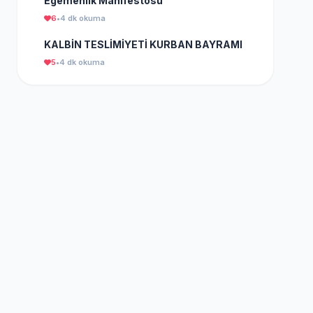
Egemenlik Manifestosu
6
•
4 dk okuma
KALBİN TESLİMİYETİ KURBAN BAYRAMI
5
•
4 dk okuma