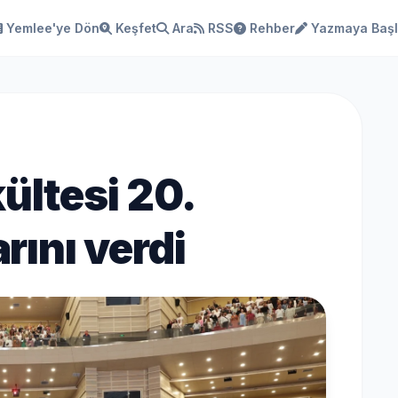
Yemlee'ye Dön
Keşfet
Ara
RSS
Rehber
Yazmaya Baş
ültesi 20.
ını verdi