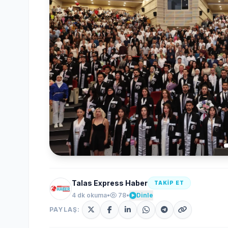
Talas Express Haber
TAKİP ET
4 dk okuma
•
78
•
Dinle
PAYLAŞ: