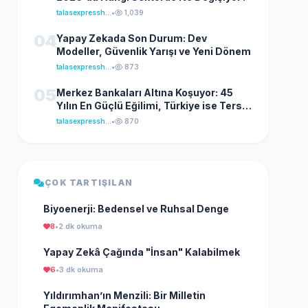
talasexpresshaber
•
1,039
04
Yapay Zekada Son Durum: Dev
Modeller, Güvenlik Yarışı ve Yeni Dönem
talasexpresshaber
•
873
05
Merkez Bankaları Altına Koşuyor: 45
Yılın En Güçlü Eğilimi, Türkiye ise Ters
Yönde İlerliyor
talasexpresshaber
•
870
ÇOK TARTIŞILAN
Biyoenerji: Bedensel ve Ruhsal Denge
8
•
2 dk okuma
Yapay Zekâ Çağında "İnsan" Kalabilmek
6
•
3 dk okuma
Yıldırımhan’ın Menzili: Bir Milletin