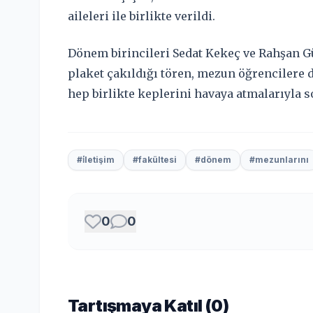
aileleri ile birlikte verildi.
Dönem birincileri Sedat Kekeç ve Rahşan 
plaket çakıldığı tören, mezun öğrencilere 
hep birlikte keplerini havaya atmalarıyla s
#i̇letişim
#fakültesi
#dönem
#mezunlarını
0
0
Tartışmaya Katıl (
0
)