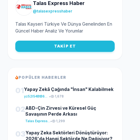
Talas Express Haber
@talasexpresshaber
Talas Kayseri Türkiye Ve Dünya Genelinden En
Güncel Haber Analiz Ve Yorumlar
TAKİP ET
POPÜLER HABERLER
01
Yapay Zekâ Çağında "İnsan" Kalabilmek
yz52I54BtB64klKxCuFu
•
1,678
02
ABD-Çin Zirvesi ve Küresel Güç
Savaşının Perde Arkası
Talas Express Haber
•
1,299
03
Yapay Zeka Sektörleri Dönüştürüyor:
2026'da Hangi Sektörde Ne Değişiyor?