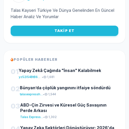
Talas Kayseri Türkiye Ve Dünya Genelinden En Güncel
Haber Analiz Ve Yorumlar
TAKİP ET
POPÜLER HABERLER
01
Yapay Zekâ Çağında "İnsan" Kalabilmek
yz52I54BtB64klKxCuFu
•
1,681
02
Bünyan’da çöplük yangınını itfaiye söndürdü
talasexpresshaber
•
1,544
03
ABD-Çin Zirvesi ve Küresel Güç Savaşının
Perde Arkası
Talas Express Haber
•
1,302
04
Yapay Zeka Sektörleri Dönüştürüyor: 2026'da