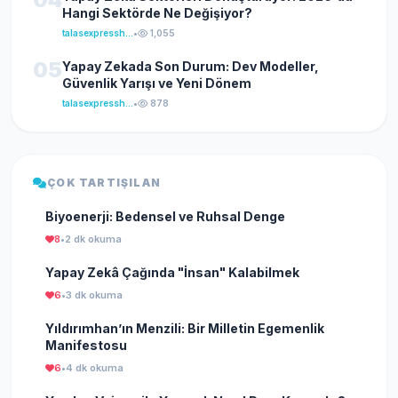
Hangi Sektörde Ne Değişiyor?
talasexpresshaber
•
1,055
05
Yapay Zekada Son Durum: Dev Modeller,
Güvenlik Yarışı ve Yeni Dönem
talasexpresshaber
•
878
ÇOK TARTIŞILAN
Biyoenerji: Bedensel ve Ruhsal Denge
8
•
2 dk okuma
Yapay Zekâ Çağında "İnsan" Kalabilmek
6
•
3 dk okuma
Yıldırımhan’ın Menzili: Bir Milletin Egemenlik
Manifestosu
6
•
4 dk okuma