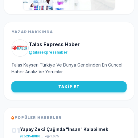
YAZAR HAKKINDA
Talas Express Haber
@talasexpresshaber
Talas Kayseri Türkiye Ve Dünya Genelinden En Güncel
Haber Analiz Ve Yorumlar
TAKİP ET
POPÜLER HABERLER
01
Yapay Zekâ Çağında "İnsan" Kalabilmek
yz52I54BtB64klKxCuFu
•
1,675