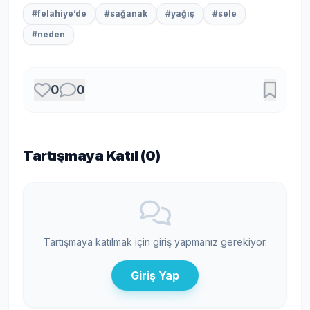
#felahiye’de
#sağanak
#yağış
#sele
#neden
0
0
Tartışmaya Katıl (
0
)
Tartışmaya katılmak için giriş yapmanız gerekiyor.
Giriş Yap