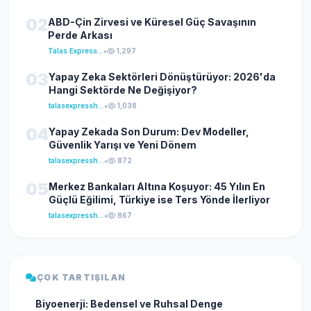
02
ABD-Çin Zirvesi ve Küresel Güç Savaşının
Perde Arkası
Talas Express Haber
•
1,297
03
Yapay Zeka Sektörleri Dönüştürüyor: 2026'da
Hangi Sektörde Ne Değişiyor?
talasexpresshaber
•
1,038
04
Yapay Zekada Son Durum: Dev Modeller,
Güvenlik Yarışı ve Yeni Dönem
talasexpresshaber
•
872
05
Merkez Bankaları Altına Koşuyor: 45 Yılın En
Güçlü Eğilimi, Türkiye ise Ters Yönde İlerliyor
talasexpresshaber
•
867
ÇOK TARTIŞILAN
Biyoenerji: Bedensel ve Ruhsal Denge