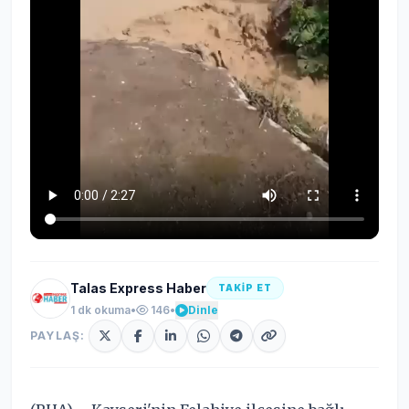
Talas Express Haber
TAKİP ET
1 dk okuma
•
146
•
Dinle
PAYLAŞ: