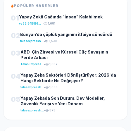
POPÜLER HABERLER
01
Yapay Zekâ Çağında "İnsan" Kalabilmek
yz52I54BtB64klKxCuFu
•
1,681
02
Bünyan’da çöplük yangınını itfaiye söndürdü
talasexpresshaber
•
1,538
03
ABD-Çin Zirvesi ve Küresel Güç Savaşının
Perde Arkası
Talas Express Haber
•
1,302
04
Yapay Zeka Sektörleri Dönüştürüyor: 2026'da
Hangi Sektörde Ne Değişiyor?
talasexpresshaber
•
1,055
05
Yapay Zekada Son Durum: Dev Modeller,
Güvenlik Yarışı ve Yeni Dönem
talasexpresshaber
•
878