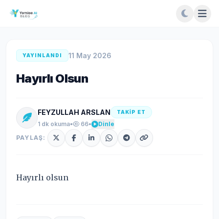
11 May 2026
YAYINLANDI
Hayırlı Olsun
FEYZULLAH ARSLAN
TAKİP ET
1 dk okuma
•
66
•
Dinle
PAYLAŞ:
Hayırlı olsun