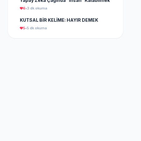
Yapay Zekâ Çağında "İnsan" Kalabilmek
6
•
3 dk okuma
KUTSAL BİR KELİME: HAYIR DEMEK
5
•
5 dk okuma