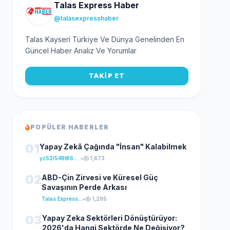
Talas Express Haber
@talasexpresshaber
Talas Kayseri Türkiye Ve Dünya Genelinden En
Güncel Haber Analiz Ve Yorumlar
TAKİP ET
POPÜLER HABERLER
01
Yapay Zekâ Çağında "İnsan" Kalabilmek
yz52I54BtB64klKxCuFu
•
1,673
02
ABD-Çin Zirvesi ve Küresel Güç
Savaşının Perde Arkası
Talas Express Haber
•
1,295
03
Yapay Zeka Sektörleri Dönüştürüyor:
2026'da Hangi Sektörde Ne Değişiyor?