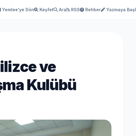
Yemlee'ye Dön
Keşfet
Ara
RSS
Rehber
Yazmaya Baş
lizce ve
şma Kulübü