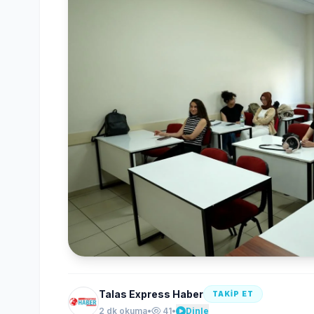
Talas Express Haber
TAKİP ET
2 dk okuma
•
41
•
Dinle