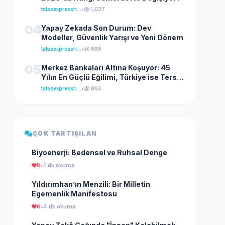
talasexpresshaber
•
1,037
04
Yapay Zekada Son Durum: Dev
Modeller, Güvenlik Yarışı ve Yeni Dönem
talasexpresshaber
•
868
05
Merkez Bankaları Altına Koşuyor: 45
Yılın En Güçlü Eğilimi, Türkiye ise Ters
Yönde İlerliyor
talasexpresshaber
•
864
ÇOK TARTIŞILAN
Biyoenerji: Bedensel ve Ruhsal Denge
8
•
2 dk okuma
Yıldırımhan’ın Menzili: Bir Milletin
Egemenlik Manifestosu
6
•
4 dk okuma