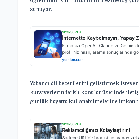
öğrenimini sınıf ortamının ötesine taşıyara
sunuyor.
Yabancı dil becerilerini geliştirmek istey
kursiyerlerin farklı konular üzerinde ileti
günlük hayatta kullanabilmelerine imkan t