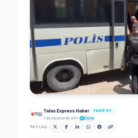
Talas Express Haber
TAKİP ET
1 dk okuma
•
447
•
Dinle
PAYLAŞ: