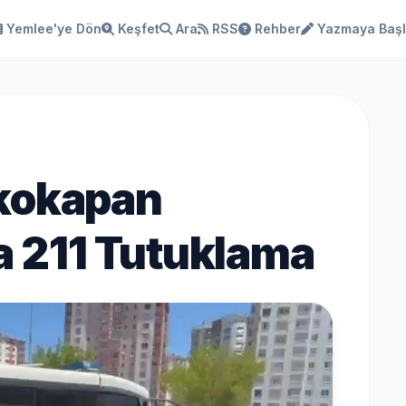
Yemlee'ye Dön
Keşfet
Ara
RSS
Rehber
Yazmaya Baş
rkokapan
 211 Tutuklama