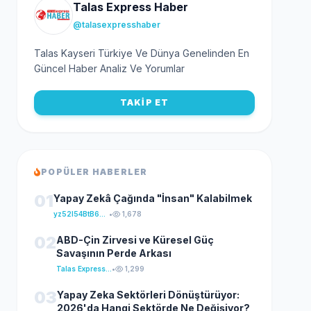
Talas Express Haber
@talasexpresshaber
Talas Kayseri Türkiye Ve Dünya Genelinden En
Güncel Haber Analiz Ve Yorumlar
TAKİP ET
POPÜLER HABERLER
01
Yapay Zekâ Çağında "İnsan" Kalabilmek
yz52I54BtB64klKxCuFu
•
1,678
02
ABD-Çin Zirvesi ve Küresel Güç
Savaşının Perde Arkası
Talas Express Haber
•
1,299
03
Yapay Zeka Sektörleri Dönüştürüyor:
2026'da Hangi Sektörde Ne Değişiyor?