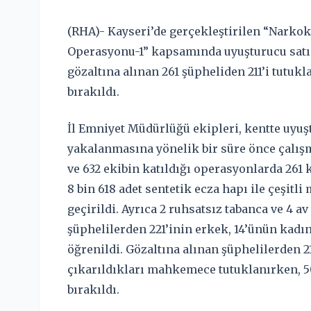
(RHA)- Kayseri’de gerçekleştirilen “Narkok
Operasyonu-1” kapsamında uyuşturucu satıc
gözaltına alınan 261 şüpheliden 211’i tutukla
bırakıldı.
İl Emniyet Müdürlüğü ekipleri, kentte uyuşt
yakalanmasına yönelik bir süre önce çalışm
ve 632 ekibin katıldığı operasyonlarda 261 
8 bin 618 adet sentetik ecza hapı ile çeşitl
geçirildi. Ayrıca 2 ruhsatsız tabanca ve 4 a
şüphelilerden 221’inin erkek, 14’ünün kadı
öğrenildi. Gözaltına alınan şüphelilerden 2
çıkarıldıkları mahkemece tutuklanırken, 50 
bırakıldı.