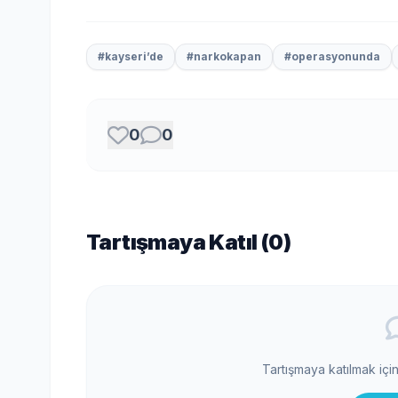
#kayseri’de
#narkokapan
#operasyonunda
0
0
Tartışmaya Katıl (
0
)
Tartışmaya katılmak içi