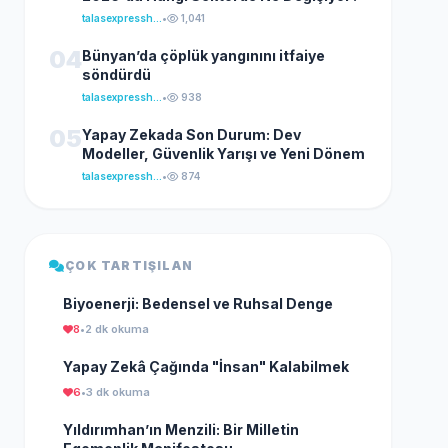
talasexpresshaber
•
1,041
04
Bünyan’da çöplük yangınını itfaiye
söndürdü
talasexpresshaber
•
938
05
Yapay Zekada Son Durum: Dev
Modeller, Güvenlik Yarışı ve Yeni Dönem
talasexpresshaber
•
874
ÇOK TARTIŞILAN
Biyoenerji: Bedensel ve Ruhsal Denge
8
•
2 dk okuma
Yapay Zekâ Çağında "İnsan" Kalabilmek
6
•
3 dk okuma
Yıldırımhan’ın Menzili: Bir Milletin