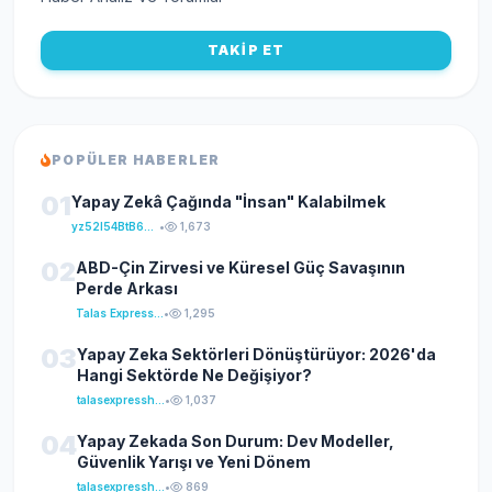
TAKİP ET
POPÜLER HABERLER
01
Yapay Zekâ Çağında "İnsan" Kalabilmek
yz52I54BtB64klKxCuFu
•
1,673
02
ABD-Çin Zirvesi ve Küresel Güç Savaşının
Perde Arkası
Talas Express Haber
•
1,295
03
Yapay Zeka Sektörleri Dönüştürüyor: 2026'da
Hangi Sektörde Ne Değişiyor?
talasexpresshaber
•
1,037
04
Yapay Zekada Son Durum: Dev Modeller,
Güvenlik Yarışı ve Yeni Dönem
talasexpresshaber
•
869