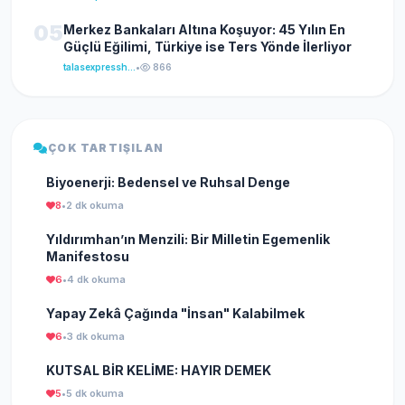
05
Merkez Bankaları Altına Koşuyor: 45 Yılın En
Güçlü Eğilimi, Türkiye ise Ters Yönde İlerliyor
talasexpresshaber
•
866
ÇOK TARTIŞILAN
Biyoenerji: Bedensel ve Ruhsal Denge
8
•
2 dk okuma
Yıldırımhan’ın Menzili: Bir Milletin Egemenlik
Manifestosu
6
•
4 dk okuma
Yapay Zekâ Çağında "İnsan" Kalabilmek
6
•
3 dk okuma
KUTSAL BİR KELİME: HAYIR DEMEK
5
•
5 dk okuma