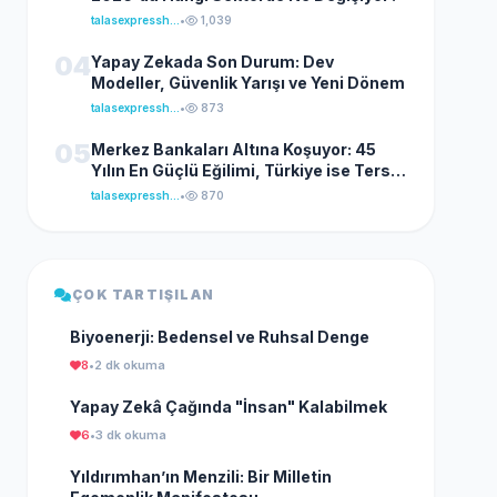
talasexpresshaber
•
1,039
04
Yapay Zekada Son Durum: Dev
Modeller, Güvenlik Yarışı ve Yeni Dönem
talasexpresshaber
•
873
05
Merkez Bankaları Altına Koşuyor: 45
Yılın En Güçlü Eğilimi, Türkiye ise Ters
Yönde İlerliyor
talasexpresshaber
•
870
ÇOK TARTIŞILAN
Biyoenerji: Bedensel ve Ruhsal Denge
8
•
2 dk okuma
Yapay Zekâ Çağında "İnsan" Kalabilmek
6
•
3 dk okuma
Yıldırımhan’ın Menzili: Bir Milletin