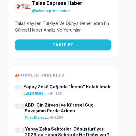
Talas Express Haber
@talasexpresshaber
Talas Kayseri Türkiye Ve Dünya Genelinden En
Güncel Haber Analiz Ve Yorumlar
TAKİP ET
POPÜLER HABERLER
01
Yapay Zekâ Çağında "İnsan" Kalabilmek
yz52I54BtB64klKxCuFu
•
1,678
02
ABD-Çin Zirvesi ve Küresel Güç
Savaşının Perde Arkası
Talas Express Haber
•
1,299
03
Yapay Zeka Sektörleri Dönüştürüyor:
2026'da Hangi Sektörde Ne Değişiyor?