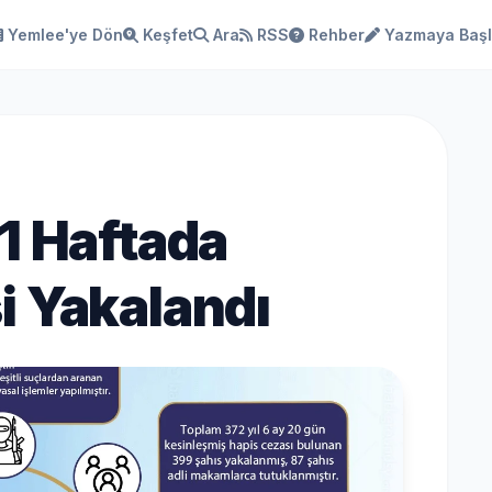
Yemlee'ye Dön
Keşfet
Ara
RSS
Rehber
Yazmaya Baş
1 Haftada
i Yakalandı