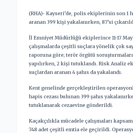
(RHA)- Kayseri’de, polis ekiplerinin son 1 
aranan 399 kişi yakalanırken, 87’si çıkarı
İl Emniyet Müdürlüğü ekiplerince 11-17 Mayı
çalışmalarda çeşitli suçlara yönelik çok sa
raporuna göre; terör örgütü soruşturmalar
yapılırken, 2 kişi tutuklandı. Risk Analiz e
suçlardan aranan 4 şahıs da yakalandı.
Kent genelinde gerçekleştirilen operasyonl
hapis cezası bulunan 399 şahıs yakalanırk
tutuklanarak cezaevine gönderildi.
Kaçakçılıkla mücadele çalışmaları kapsamı
748 adet çeşitli emtia ele geçirildi. Operas