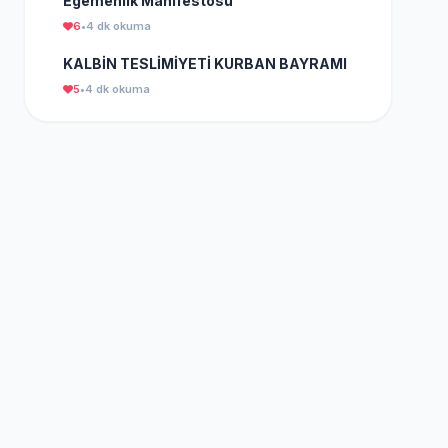
Egemenlik Manifestosu
6
•
4 dk okuma
KALBİN TESLİMİYETİ KURBAN BAYRAMI
5
•
4 dk okuma