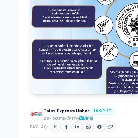
Talas Express Haber
TAKİP ET
2 dk okuma
•
114
•
Dinle
PAYLAŞ: