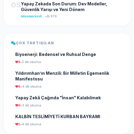
05
Yapay Zekada Son Durum: Dev Modeller,
Güvenlik Yarışı ve Yeni Dönem
talasexpresshaber
•
876
ÇOK TARTIŞILAN
Biyoenerji: Bedensel ve Ruhsal Denge
8
•
2 dk okuma
Yıldırımhan’ın Menzili: Bir Milletin Egemenlik
Manifestosu
6
•
4 dk okuma
Yapay Zekâ Çağında "İnsan" Kalabilmek
6
•
3 dk okuma
KALBİN TESLİMİYETİ KURBAN BAYRAMI
5
•
4 dk okuma