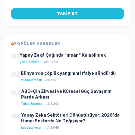
TAKİP ET
POPÜLER HABERLER
01
Yapay Zekâ Çağında "İnsan" Kalabilmek
yz52I54BtB64klKxCuFu
•
1,680
02
Bünyan’da çöplük yangınını itfaiye söndürdü
talasexpresshaber
•
1,449
03
ABD-Çin Zirvesi ve Küresel Güç Savaşının
Perde Arkası
Talas Express Haber
•
1,300
04
Yapay Zeka Sektörleri Dönüştürüyor: 2026'da
Hangi Sektörde Ne Değişiyor?
talasexpresshaber
•
1,048