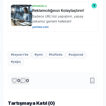
#kayseri’de
#yeni
#haftada
#sağanak
#yağış
0
0
Tartışmaya Katıl (
0
)