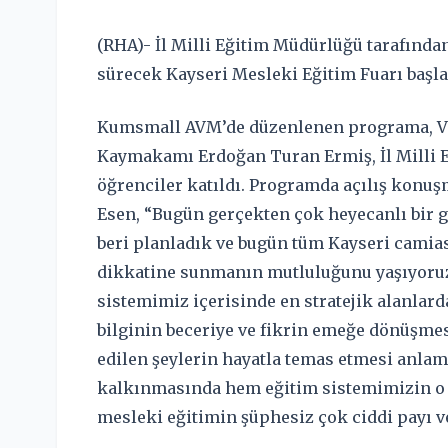
(RHA)- İl Milli Eğitim Müdürlüğü tarafında
sürecek Kayseri Mesleki Eğitim Fuarı başla
Kumsmall AVM’de düzenlenen programa, Va
Kaymakamı Erdoğan Turan Ermiş, İl Milli 
öğrenciler katıldı. Programda açılış konu
Esen, “Bugün gerçekten çok heyecanlı bir g
beri planladık ve bugün tüm Kayseri camias
dikkatine sunmanın mutluluğunu yaşıyoruz
sistemimiz içerisinde en stratejik alanlard
bilginin beceriye ve fikrin emeğe dönüşmes
edilen şeylerin hayatla temas etmesi anla
kalkınmasında hem eğitim sistemimizin o i
mesleki eğitimin şüphesiz çok ciddi payı ve