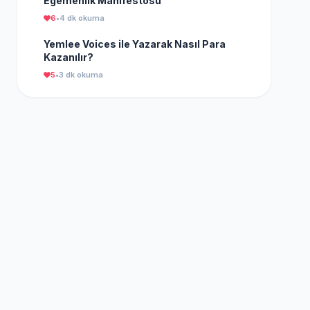
Egemenlik Manifestosu
6
•
4 dk okuma
Yemlee Voices ile Yazarak Nasıl Para
Kazanılır?
5
•
3 dk okuma