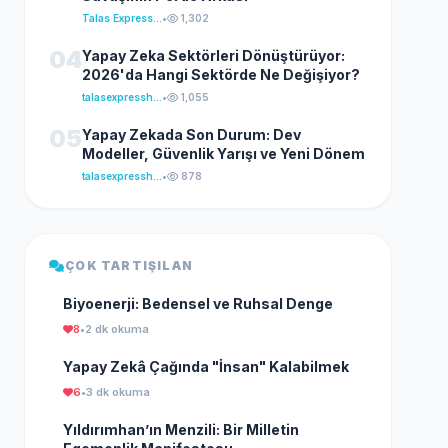
Talas Express Haber
•
1,302
04
Yapay Zeka Sektörleri Dönüştürüyor:
2026'da Hangi Sektörde Ne Değişiyor?
talasexpresshaber
•
1,055
05
Yapay Zekada Son Durum: Dev
Modeller, Güvenlik Yarışı ve Yeni Dönem
talasexpresshaber
•
878
ÇOK TARTIŞILAN
Biyoenerji: Bedensel ve Ruhsal Denge
8
•
2 dk okuma
Yapay Zekâ Çağında "İnsan" Kalabilmek
6
•
3 dk okuma
Yıldırımhan’ın Menzili: Bir Milletin