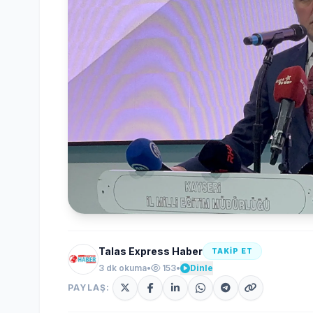
Talas Express Haber
TAKİP ET
3 dk okuma
•
153
•
Dinle
PAYLAŞ: