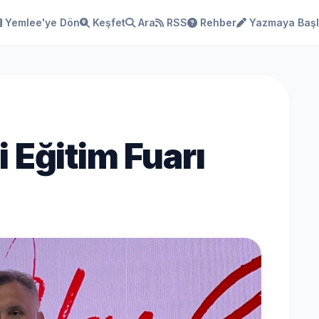
Yemlee'ye Dön
Keşfet
Ara
RSS
Rehber
Yazmaya Baş
 Eğitim Fuarı