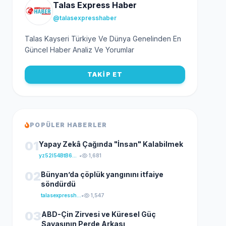
Talas Express Haber
@talasexpresshaber
Talas Kayseri Türkiye Ve Dünya Genelinden En
Güncel Haber Analiz Ve Yorumlar
TAKİP ET
POPÜLER HABERLER
01
Yapay Zekâ Çağında "İnsan" Kalabilmek
yz52I54BtB64klKxCuFu
•
1,681
02
Bünyan’da çöplük yangınını itfaiye
söndürdü
talasexpresshaber
•
1,547
03
ABD-Çin Zirvesi ve Küresel Güç
Savaşının Perde Arkası