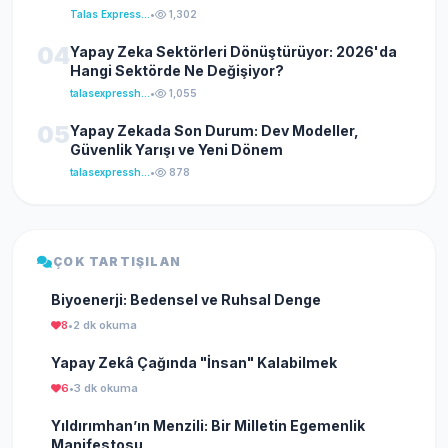
Talas Express Haber
•
1,302
04
Yapay Zeka Sektörleri Dönüştürüyor: 2026'da
Hangi Sektörde Ne Değişiyor?
talasexpresshaber
•
1,055
05
Yapay Zekada Son Durum: Dev Modeller,
Güvenlik Yarışı ve Yeni Dönem
talasexpresshaber
•
878
ÇOK TARTIŞILAN
Biyoenerji: Bedensel ve Ruhsal Denge
8
•
2 dk okuma
Yapay Zekâ Çağında "İnsan" Kalabilmek
6
•
3 dk okuma
Yıldırımhan’ın Menzili: Bir Milletin Egemenlik
Manifestosu