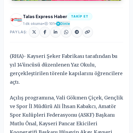
Talas Express Haber
TAKİP ET
1 dk okuma
•
101
•
Dinle
PAYLAŞ:
(RHA)- Kayseri Şeker Fabrikası tarafından bu
yıl 14'üncüsü düzenlenen Yaz Okulu,
gerçekleştirilen törenle kapılarını öğrencilere
açtı.
Açılış programına, Vali Gökmen Çiçek, Gençlik
ve Spor İl Müdürü Ali İhsan Kabakcı, Amatör
Spor Kulüpleri Federasyonu (ASKF) Başkanı
Mutlu Önal, Kayseri Pancar Ekicileri
Kooperatifi Başkanı Hüseyin Akay, Kayseri