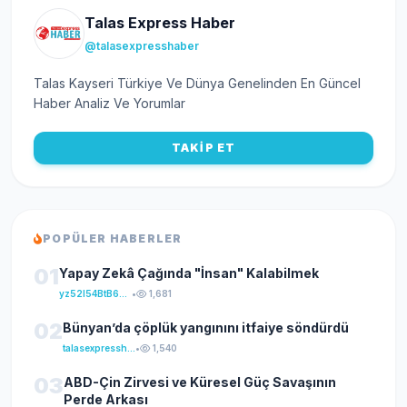
Talas Express Haber
@talasexpresshaber
Talas Kayseri Türkiye Ve Dünya Genelinden En Güncel
Haber Analiz Ve Yorumlar
TAKİP ET
POPÜLER HABERLER
01
Yapay Zekâ Çağında "İnsan" Kalabilmek
yz52I54BtB64klKxCuFu
•
1,681
02
Bünyan’da çöplük yangınını itfaiye söndürdü
talasexpresshaber
•
1,540
03
ABD-Çin Zirvesi ve Küresel Güç Savaşının
Perde Arkası