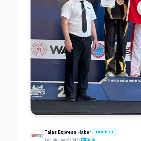
Talas Express Haber
TAKİP ET
1 dk okuma
•
142
•
Dinle