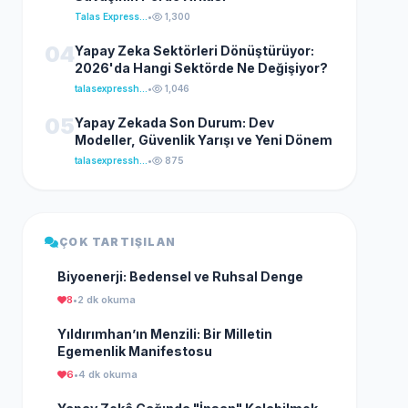
Talas Express Haber
•
1,300
04
Yapay Zeka Sektörleri Dönüştürüyor:
2026'da Hangi Sektörde Ne Değişiyor?
talasexpresshaber
•
1,046
05
Yapay Zekada Son Durum: Dev
Modeller, Güvenlik Yarışı ve Yeni Dönem
talasexpresshaber
•
875
ÇOK TARTIŞILAN
Biyoenerji: Bedensel ve Ruhsal Denge
8
•
2 dk okuma
Yıldırımhan’ın Menzili: Bir Milletin
Egemenlik Manifestosu
6
•
4 dk okuma