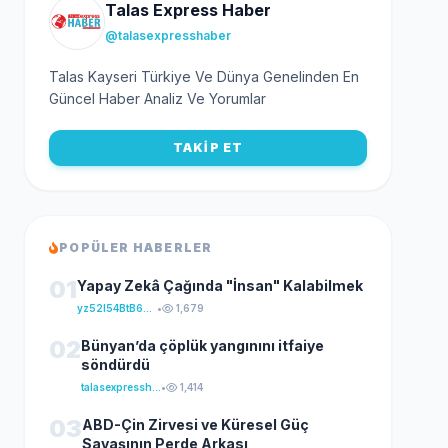
Talas Express Haber
@talasexpresshaber
Talas Kayseri Türkiye Ve Dünya Genelinden En
Güncel Haber Analiz Ve Yorumlar
TAKİP ET
POPÜLER HABERLER
01
Yapay Zekâ Çağında "İnsan" Kalabilmek
yz52I54BtB64klKxCuFu
•
1,679
02
Bünyan’da çöplük yangınını itfaiye
söndürdü
talasexpresshaber
•
1,414
03
ABD-Çin Zirvesi ve Küresel Güç
Savaşının Perde Arkası