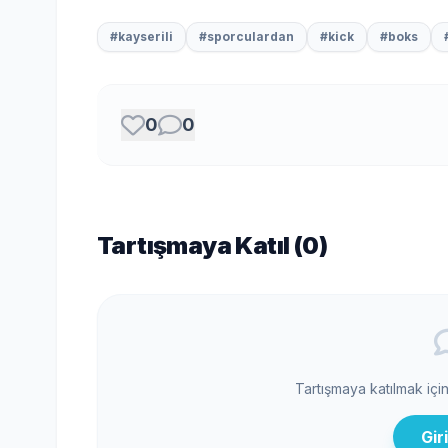
#kayserili
#sporculardan
#kick
#boks
0
0
Tartışmaya Katıl (
0
)
Tartışmaya katılmak içi
Gir