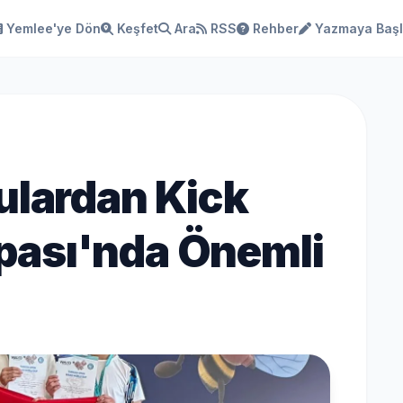
Yemlee'ye Dön
Keşfet
Ara
RSS
Rehber
Yazmaya Baş
ulardan Kick
pası'nda Önemli