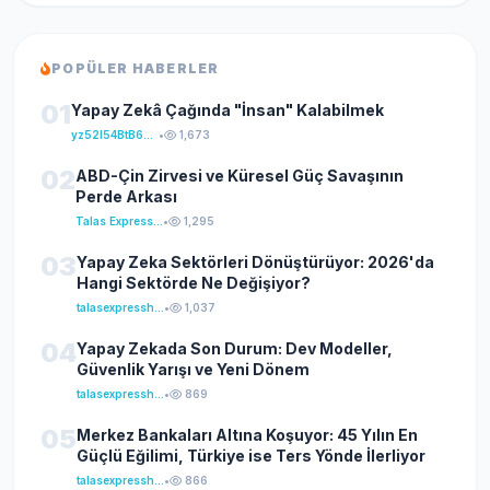
POPÜLER HABERLER
01
Yapay Zekâ Çağında "İnsan" Kalabilmek
yz52I54BtB64klKxCuFu
•
1,673
02
ABD-Çin Zirvesi ve Küresel Güç Savaşının
Perde Arkası
Talas Express Haber
•
1,295
03
Yapay Zeka Sektörleri Dönüştürüyor: 2026'da
Hangi Sektörde Ne Değişiyor?
talasexpresshaber
•
1,037
04
Yapay Zekada Son Durum: Dev Modeller,
Güvenlik Yarışı ve Yeni Dönem
talasexpresshaber
•
869
05
Merkez Bankaları Altına Koşuyor: 45 Yılın En
Güçlü Eğilimi, Türkiye ise Ters Yönde İlerliyor
talasexpresshaber
•
866