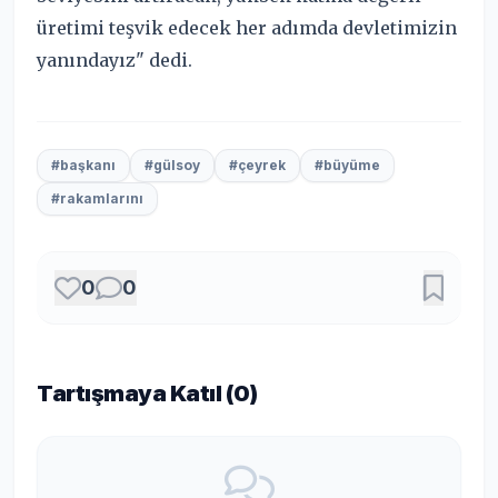
üretimi teşvik edecek her adımda devletimizin
yanındayız" dedi.
#başkanı
#gülsoy
#çeyrek
#büyüme
#rakamlarını
0
0
Tartışmaya Katıl (
0
)