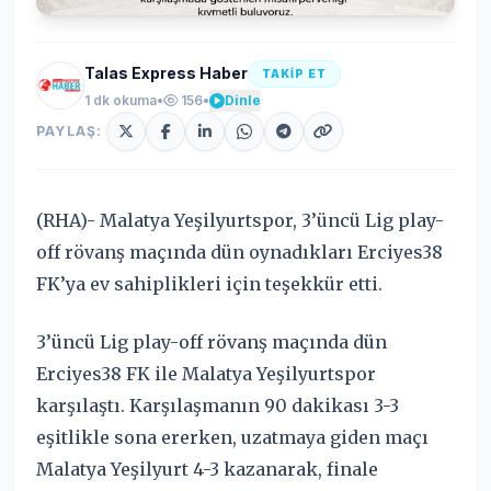
Talas Express Haber
TAKİP ET
1 dk okuma
•
156
•
Dinle
PAYLAŞ:
(RHA)- Malatya Yeşilyurtspor, 3’üncü Lig play-
off rövanş maçında dün oynadıkları Erciyes38
FK’ya ev sahiplikleri için teşekkür etti.
3’üncü Lig play-off rövanş maçında dün
Erciyes38 FK ile Malatya Yeşilyurtspor
karşılaştı. Karşılaşmanın 90 dakikası 3-3
eşitlikle sona ererken, uzatmaya giden maçı
Malatya Yeşilyurt 4-3 kazanarak, finale