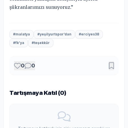
şükranlarımızı sunuyoruz.”
#malatya
#yeşilyurtspor’dan
#erciyes38
#fk’ya
#teşekkür
0
0
Tartışmaya Katıl (
0
)