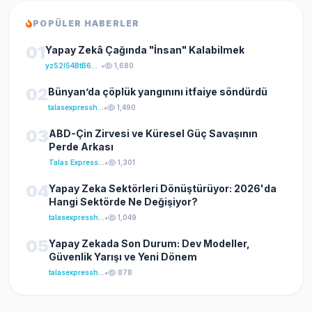
POPÜLER HABERLER
01
Yapay Zekâ Çağında "İnsan" Kalabilmek
yz52I54BtB64klKxCuFu
•
1,680
02
Bünyan’da çöplük yangınını itfaiye söndürdü
talasexpresshaber
•
1,490
03
ABD-Çin Zirvesi ve Küresel Güç Savaşının
Perde Arkası
Talas Express Haber
•
1,301
04
Yapay Zeka Sektörleri Dönüştürüyor: 2026'da
Hangi Sektörde Ne Değişiyor?
talasexpresshaber
•
1,049
05
Yapay Zekada Son Durum: Dev Modeller,
Güvenlik Yarışı ve Yeni Dönem
talasexpresshaber
•
878