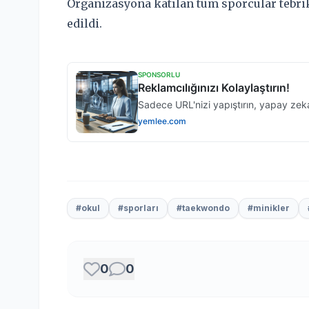
Organizasyona katılan tüm sporcular tebri
edildi.
#okul
#sporları
#taekwondo
#minikler
0
0