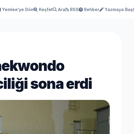
Yemlee'ye Dön
Keşfet
Ara
RSS
Rehber
Yazmaya Baş
Taekwondo
ciliği sona erdi