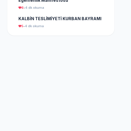
Egemenlik Manifestosu
6
•
4 dk okuma
KALBİN TESLİMİYETİ KURBAN BAYRAMI
5
•
4 dk okuma