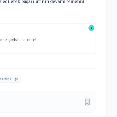
k edilerek başarılarının devamı temenni
#birinciliği