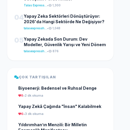
Talas Express Haber
•
1,300
04
Yapay Zeka Sektörleri Dönüştürüyor:
2026'da Hangi Sektörde Ne Değişiyor?
talasexpresshaber
•
1,048
05
Yapay Zekada Son Durum: Dev
Modeller, Güvenlik Yarışı ve Yeni Dönem
talasexpresshaber
•
876
ÇOK TARTIŞILAN
Biyoenerji: Bedensel ve Ruhsal Denge
8
•
2 dk okuma
Yapay Zekâ Çağında "İnsan" Kalabilmek
6
•
3 dk okuma
Yıldırımhan’ın Menzili: Bir Milletin