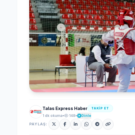
Talas Express Haber
TAKİP ET
1 dk okuma
•
148
•
Dinle
PAYLAŞ: