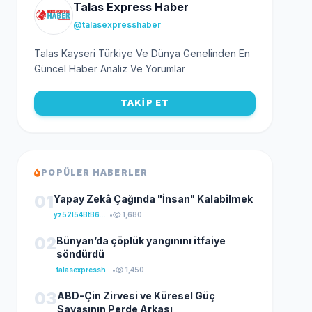
Talas Express Haber
@talasexpresshaber
Talas Kayseri Türkiye Ve Dünya Genelinden En
Güncel Haber Analiz Ve Yorumlar
TAKİP ET
POPÜLER HABERLER
01
Yapay Zekâ Çağında "İnsan" Kalabilmek
yz52I54BtB64klKxCuFu
•
1,680
02
Bünyan’da çöplük yangınını itfaiye
söndürdü
talasexpresshaber
•
1,450
03
ABD-Çin Zirvesi ve Küresel Güç
Savaşının Perde Arkası