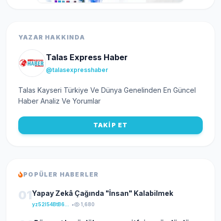
YAZAR HAKKINDA
Talas Express Haber
@talasexpresshaber
Talas Kayseri Türkiye Ve Dünya Genelinden En Güncel
Haber Analiz Ve Yorumlar
TAKİP ET
POPÜLER HABERLER
01
Yapay Zekâ Çağında "İnsan" Kalabilmek
yz52I54BtB64klKxCuFu
•
1,680