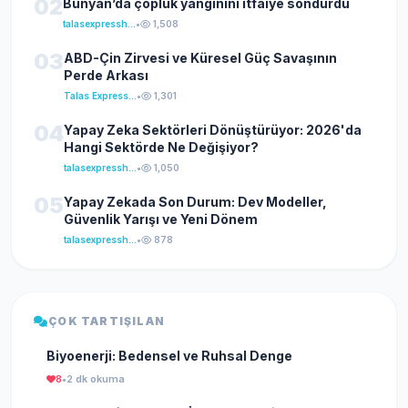
02
Bünyan’da çöplük yangınını itfaiye söndürdü
talasexpresshaber
•
1,508
03
ABD-Çin Zirvesi ve Küresel Güç Savaşının
Perde Arkası
Talas Express Haber
•
1,301
04
Yapay Zeka Sektörleri Dönüştürüyor: 2026'da
Hangi Sektörde Ne Değişiyor?
talasexpresshaber
•
1,050
05
Yapay Zekada Son Durum: Dev Modeller,
Güvenlik Yarışı ve Yeni Dönem
talasexpresshaber
•
878
ÇOK TARTIŞILAN
Biyoenerji: Bedensel ve Ruhsal Denge
8
•
2 dk okuma