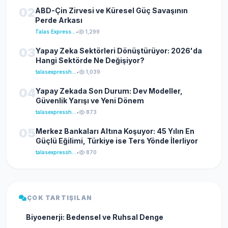
02
ABD-Çin Zirvesi ve Küresel Güç Savaşının
Perde Arkası
Talas Express Haber
•
1,299
03
Yapay Zeka Sektörleri Dönüştürüyor: 2026'da
Hangi Sektörde Ne Değişiyor?
talasexpresshaber
•
1,039
04
Yapay Zekada Son Durum: Dev Modeller,
Güvenlik Yarışı ve Yeni Dönem
talasexpresshaber
•
873
05
Merkez Bankaları Altına Koşuyor: 45 Yılın En
Güçlü Eğilimi, Türkiye ise Ters Yönde İlerliyor
talasexpresshaber
•
870
ÇOK TARTIŞILAN
Biyoenerji: Bedensel ve Ruhsal Denge