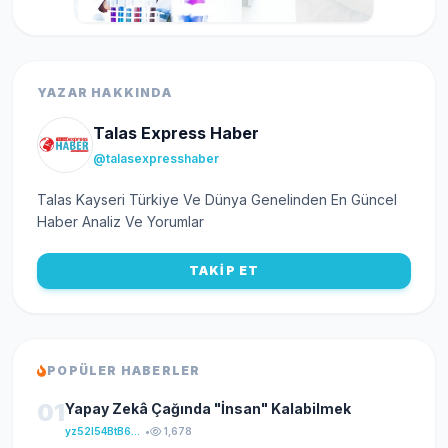
YAZAR HAKKINDA
Talas Express Haber
@talasexpresshaber
Talas Kayseri Türkiye Ve Dünya Genelinden En Güncel
Haber Analiz Ve Yorumlar
TAKİP ET
POPÜLER HABERLER
01
Yapay Zekâ Çağında "İnsan" Kalabilmek
yz52I54BtB64klKxCuFu
•
1,678