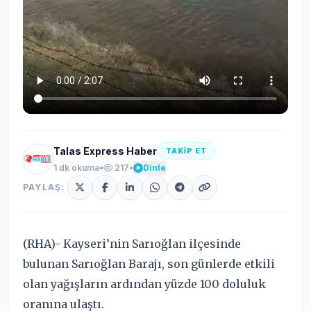
Talas Express Haber
TAKİP ET
1 dk okuma
•
217
•
Dinle
PAYLAŞ:
(RHA)- Kayseri’nin Sarıoğlan ilçesinde
bulunan Sarıoğlan Barajı, son günlerde etkili
olan yağışların ardından yüzde 100 doluluk
oranına ulaştı.