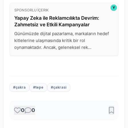
#çakra
#tepe
#çakrasi
0
0