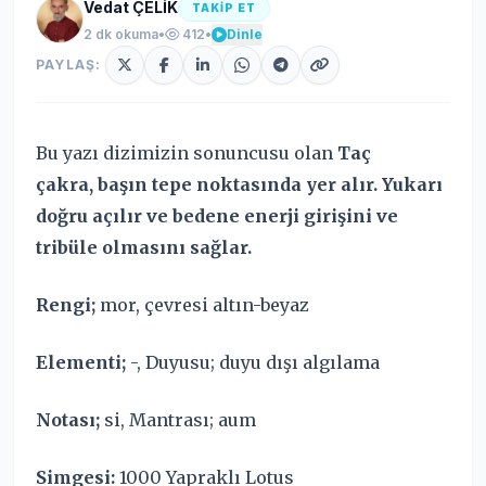
Vedat ÇELİK
TAKİP ET
2 dk okuma
•
412
•
Dinle
PAYLAŞ:
Bu yazı dizimizin sonuncusu olan
Taç
çakra, başın tepe noktasında yer alır. Yukarı
doğru açılır ve bedene enerji girişini ve
tribüle olmasını sağlar.
Rengi;
mor, çevresi altın-beyaz
Elementi;
-, Duyusu; duyu dışı algılama
Notası;
si, Mantrası; aum
Simgesi:
1000 Yapraklı Lotus