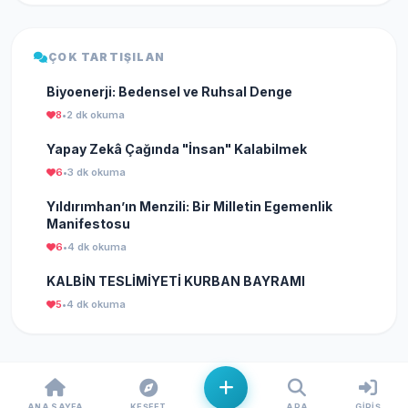
ÇOK TARTIŞILAN
Biyoenerji: Bedensel ve Ruhsal Denge
8
•
2 dk okuma
Yapay Zekâ Çağında "İnsan" Kalabilmek
6
•
3 dk okuma
Yıldırımhan’ın Menzili: Bir Milletin Egemenlik
Manifestosu
6
•
4 dk okuma
KALBİN TESLİMİYETİ KURBAN BAYRAMI
5
•
4 dk okuma
ANA SAYFA
KEŞFET
ARA
GIRIŞ