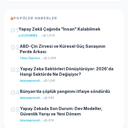
POPÜLER HABERLER
01
Yapay Zekâ Çağında "İnsan" Kalabilmek
yz52I54BtB64klKxCuFu
•
1,678
02
ABD-Çin Zirvesi ve Küresel Güç Savaşının
Perde Arkası
Talas Express Haber
•
1,299
03
Yapay Zeka Sektörleri Dönüştürüyor: 2026'da
Hangi Sektörde Ne Değişiyor?
talasexpresshaber
•
1,041
04
Bünyan’da çöplük yangınını itfaiye söndürdü
talasexpresshaber
•
935
05
Yapay Zekada Son Durum: Dev Modeller,
Güvenlik Yarışı ve Yeni Dönem
talasexpresshaber
•
874