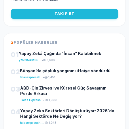
TAKİP ET
POPÜLER HABERLER
01
Yapay Zekâ Çağında "İnsan" Kalabilmek
yz52I54BtB64klKxCuFu
•
1,680
02
Bünyan’da çöplük yangınını itfaiye söndürdü
talasexpresshaber
•
1,451
03
ABD-Çin Zirvesi ve Küresel Güç Savaşının
Perde Arkası
Talas Express Haber
•
1,300
04
Yapay Zeka Sektörleri Dönüştürüyor: 2026'da
Hangi Sektörde Ne Değişiyor?
talasexpresshaber
•
1,048