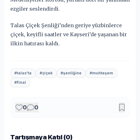
ezgiler seslendirdi.
Talas Çiçek Şenliği’nden geriye yüzbinlerce
çiçek, keyifli saatler ve Kayseri’de yaşanan bir
ilkin hatırası kaldı.
#talas'ta
#çiçek
#şenliğine
#muhteşem
#final
0
0
Tartışmaya Katıl (
0
)