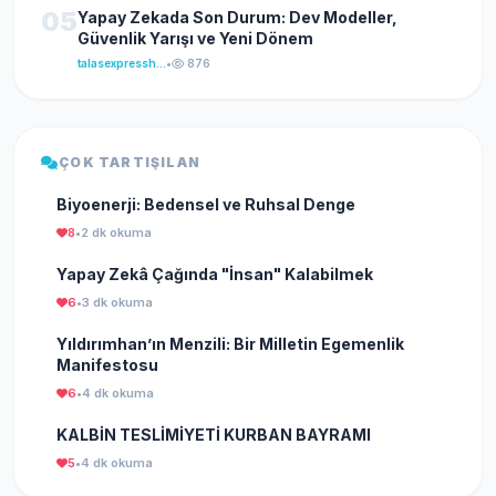
05
Yapay Zekada Son Durum: Dev Modeller,
Güvenlik Yarışı ve Yeni Dönem
talasexpresshaber
•
876
ÇOK TARTIŞILAN
Biyoenerji: Bedensel ve Ruhsal Denge
8
•
2 dk okuma
Yapay Zekâ Çağında "İnsan" Kalabilmek
6
•
3 dk okuma
Yıldırımhan’ın Menzili: Bir Milletin Egemenlik
Manifestosu
6
•
4 dk okuma
KALBİN TESLİMİYETİ KURBAN BAYRAMI
5
•
4 dk okuma