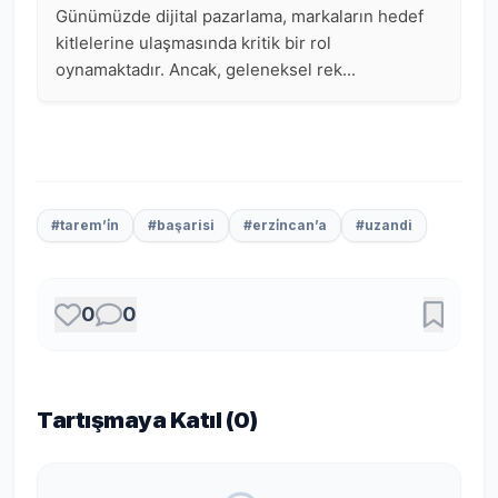
#tarem’i̇n
#başarisi
#erzi̇ncan’a
#uzandi
0
0
Tartışmaya Katıl (
0
)