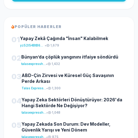
POPÜLER HABERLER
01
Yapay Zekâ Çağında "İnsan" Kalabilmek
yz52I54BtB64klKxCuFu
•
1,679
02
Bünyan’da çöplük yangınını itfaiye söndürdü
talasexpresshaber
•
1,432
03
ABD-Çin Zirvesi ve Küresel Güç Savaşının
Perde Arkası
Talas Express Haber
•
1,300
04
Yapay Zeka Sektörleri Dönüştürüyor: 2026'da
Hangi Sektörde Ne Değişiyor?
talasexpresshaber
•
1,048
05
Yapay Zekada Son Durum: Dev Modeller,
Güvenlik Yarışı ve Yeni Dönem
talasexpresshaber
•
875