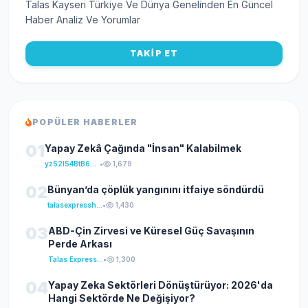
Talas Kayseri Türkiye Ve Dünya Genelinden En Güncel
Haber Analiz Ve Yorumlar
TAKİP ET
POPÜLER HABERLER
01
Yapay Zekâ Çağında "İnsan" Kalabilmek
yz52I54BtB64klKxCuFu
•
1,679
02
Bünyan’da çöplük yangınını itfaiye söndürdü
talasexpresshaber
•
1,430
03
ABD-Çin Zirvesi ve Küresel Güç Savaşının
Perde Arkası
Talas Express Haber
•
1,300
04
Yapay Zeka Sektörleri Dönüştürüyor: 2026'da
Hangi Sektörde Ne Değişiyor?