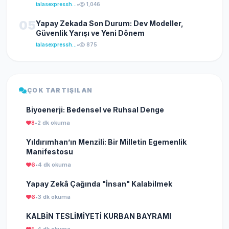
talasexpresshaber
•
1,046
05
Yapay Zekada Son Durum: Dev Modeller,
Güvenlik Yarışı ve Yeni Dönem
talasexpresshaber
•
875
ÇOK TARTIŞILAN
Biyoenerji: Bedensel ve Ruhsal Denge
8
•
2 dk okuma
Yıldırımhan’ın Menzili: Bir Milletin Egemenlik
Manifestosu
6
•
4 dk okuma
Yapay Zekâ Çağında "İnsan" Kalabilmek
6
•
3 dk okuma
KALBİN TESLİMİYETİ KURBAN BAYRAMI
5
•
4 dk okuma