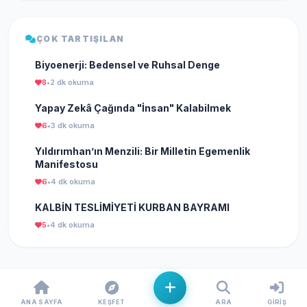
ÇOK TARTIŞILAN
Biyoenerji: Bedensel ve Ruhsal Denge
8
•
2 dk okuma
Yapay Zekâ Çağında "İnsan" Kalabilmek
6
•
3 dk okuma
Yıldırımhan’ın Menzili: Bir Milletin Egemenlik
Manifestosu
6
•
4 dk okuma
KALBİN TESLİMİYETİ KURBAN BAYRAMI
5
•
4 dk okuma
ANA SAYFA
KEŞFET
ARA
GIRIŞ