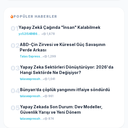
POPÜLER HABERLER
01
Yapay Zekâ Çağında "İnsan" Kalabilmek
yz52I54BtB64klKxCuFu
•
1,678
02
ABD-Çin Zirvesi ve Küresel Güç Savaşının
Perde Arkası
Talas Express Haber
•
1,299
03
Yapay Zeka Sektörleri Dönüştürüyor: 2026'da
Hangi Sektörde Ne Değişiyor?
talasexpresshaber
•
1,041
04
Bünyan’da çöplük yangınını itfaiye söndürdü
talasexpresshaber
•
961
05
Yapay Zekada Son Durum: Dev Modeller,
Güvenlik Yarışı ve Yeni Dönem
talasexpresshaber
•
874