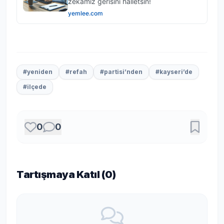
#yeniden
#refah
#partisi’nden
#kayseri’de
#ilçede
0
0
Tartışmaya Katıl (
0
)