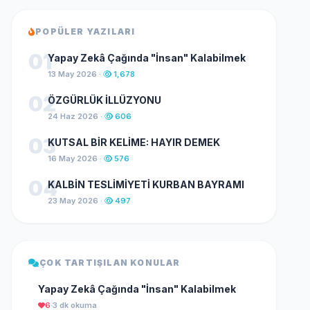
POPÜLER YAZILARI
01
Yapay Zekâ Çağında "İnsan" Kalabilmek
13 May 2026 ·
1,678
02
ÖZGÜRLÜK İLLÜZYONU
24 Haz 2026 ·
606
03
KUTSAL BİR KELİME: HAYIR DEMEK
16 May 2026 ·
576
04
KALBİN TESLİMİYETİ KURBAN BAYRAMI
23 May 2026 ·
497
ÇOK TARTIŞILAN KONULAR
Yapay Zekâ Çağında "İnsan" Kalabilmek
6
·
3 dk okuma