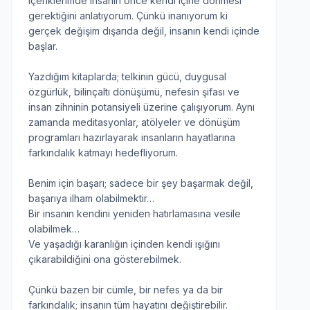
içeriklerimde insanın önce kendi içine dönmesi
gerektiğini anlatıyorum. Çünkü inanıyorum ki
gerçek değişim dışarıda değil, insanın kendi içinde
başlar.
Yazdığım kitaplarda; telkinin gücü, duygusal
özgürlük, bilinçaltı dönüşümü, nefesin şifası ve
insan zihninin potansiyeli üzerine çalışıyorum. Aynı
zamanda meditasyonlar, atölyeler ve dönüşüm
programları hazırlayarak insanların hayatlarına
farkındalık katmayı hedefliyorum.
Benim için başarı; sadece bir şey başarmak değil,
başarıya ilham olabilmektir…
Bir insanın kendini yeniden hatırlamasına vesile
olabilmek…
Ve yaşadığı karanlığın içinden kendi ışığını
çıkarabildiğini ona gösterebilmek.
Çünkü bazen bir cümle, bir nefes ya da bir
farkındalık; insanın tüm hayatını değiştirebilir.