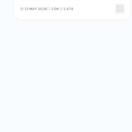
molası süresinde yaşanıyor. Bir zamanlar bilim kurgu
13 MAY 2026
3 DK
1,678
fil...