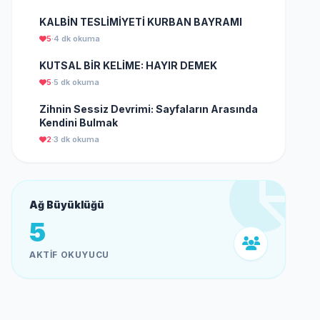
KALBİN TESLİMİYETİ KURBAN BAYRAMI
5
·
4 dk okuma
KUTSAL BİR KELİME: HAYIR DEMEK
5
·
5 dk okuma
Zihnin Sessiz Devrimi: Sayfaların Arasında
Kendini Bulmak
2
·
3 dk okuma
Ağ Büyüklüğü
5
AKTIF OKUYUCU