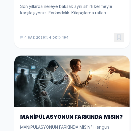
Son yıllarda nereye baksak aynı sihirli kelimeyle
karşılaşıyoruz: Farkındalık. Kitapçılarda rafları
süsleyen kişisel gelişim sloganlarından sosyal medya
akışlarına kadar herkes bir uyanıştan, zihinsel...
4 HAZ 2026
4 DK
494
MANİPÜLASYONUN FARKINDA MISIN?
MANİPÜLASYONUN FARKINDA MISIN? Her gün