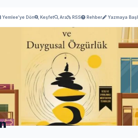
Yemlee'ye Dön
Keşfet
Ara
RSS
Rehber
Yazmaya Baş
an