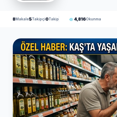
8
5
0
4,816
Makale
Takipçi
Takip
Okunma