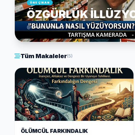
ÖNE ÇIKAN
ÖZGÜRLÜK İLLÜZY
@naciye_arslan
•
5 dk
Tüm Makaleler
(5)
ÖLÜMCÜL FARKINDALIK