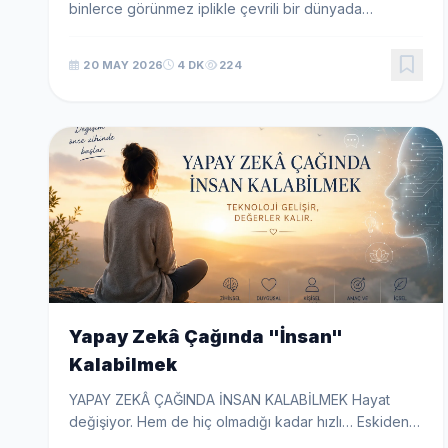
binlerce görünmez iplikle çevrili bir dünyada
uyanıyoruz. Televizyon ekranlarından sosyal medya
akışlarına, ikili ilişkilerden iş toplantılarına kadar her an
20 MAY 2026
4 DK
224
bi...
Yapay Zekâ Çağında "İnsan"
Kalabilmek
YAPAY ZEKÂ ÇAĞINDA İNSAN KALABİLMEK Hayat
değişiyor. Hem de hiç olmadığı kadar hızlı… Eskiden
kuşaklar boyu süren dönüşümler, artık bir kahve