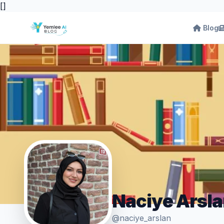
[
]
Blog
Naciye Arsl
@naciye_arslan