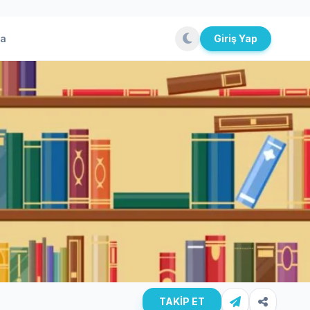
la
Giriş Yap
TAKİP ET