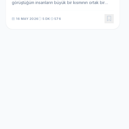
görüştüğüm insanların büyük bir kısmının ortak bir
yarası var: “Hayır” diyememek… Ve çoğu, bunun
sonucunda kendini tükenmiş, kullanılmış,
16 MAY 2026
5 DK
576
değersizleşmiş ...