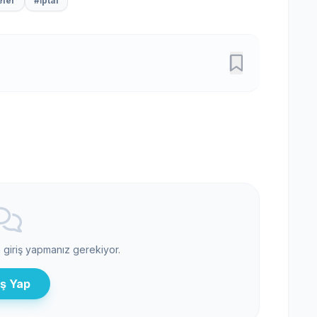
eler
#i̇ptal
n giriş yapmanız gerekiyor.
iş Yap