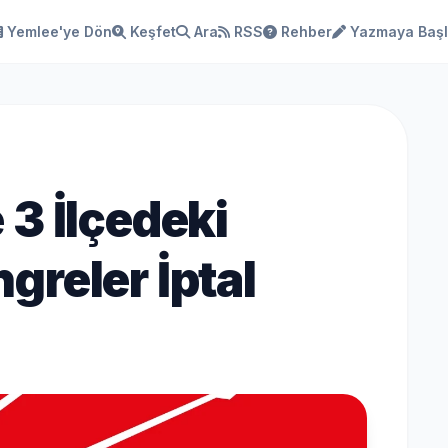
Yemlee'ye Dön
Keşfet
Ara
RSS
Rehber
Yazmaya Baş
3 İlçedeki
reler İptal