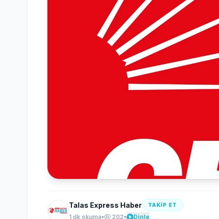
Talas Express Haber
TAKİP ET
1 dk okuma
•
202
•
Dinle