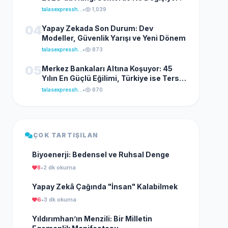
talasexpresshaber
•
1,039
04
Yapay Zekada Son Durum: Dev
Modeller, Güvenlik Yarışı ve Yeni Dönem
talasexpresshaber
•
873
05
Merkez Bankaları Altına Koşuyor: 45
Yılın En Güçlü Eğilimi, Türkiye ise Ters
Yönde İlerliyor
talasexpresshaber
•
870
ÇOK TARTIŞILAN
Biyoenerji: Bedensel ve Ruhsal Denge
8
•
2 dk okuma
Yapay Zekâ Çağında "İnsan" Kalabilmek
6
•
3 dk okuma
Yıldırımhan’ın Menzili: Bir Milletin