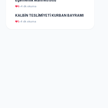
Egemenlik Manifestosu
6
•
4 dk okuma
KALBİN TESLİMİYETİ KURBAN BAYRAMI
5
•
4 dk okuma