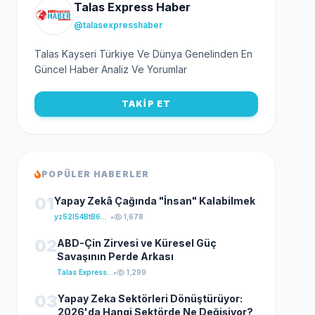
Talas Express Haber
@talasexpresshaber
Talas Kayseri Türkiye Ve Dünya Genelinden En
Güncel Haber Analiz Ve Yorumlar
TAKİP ET
POPÜLER HABERLER
01
Yapay Zekâ Çağında "İnsan" Kalabilmek
yz52I54BtB64klKxCuFu
•
1,678
02
ABD-Çin Zirvesi ve Küresel Güç
Savaşının Perde Arkası
Talas Express Haber
•
1,299
03
Yapay Zeka Sektörleri Dönüştürüyor:
2026'da Hangi Sektörde Ne Değişiyor?