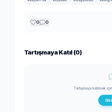
#kayseri'de
#i̇lçedeki
#olağanüstü
#kongr
0
0
Tartışmaya Katıl (
0
)
Tartışmaya katılmak içi
Gir