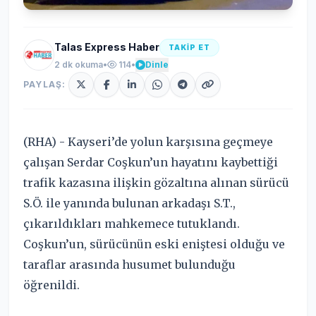
Talas Express Haber
TAKİP ET
2 dk okuma
•
114
•
Dinle
PAYLAŞ:
(RHA) - Kayseri’de yolun karşısına geçmeye
çalışan Serdar Coşkun’un hayatını kaybettiği
trafik kazasına ilişkin gözaltına alınan sürücü
S.Ö. ile yanında bulunan arkadaşı S.T.,
çıkarıldıkları mahkemece tutuklandı.
Coşkun’un, sürücünün eski eniştesi olduğu ve
taraflar arasında husumet bulunduğu
öğrenildi.