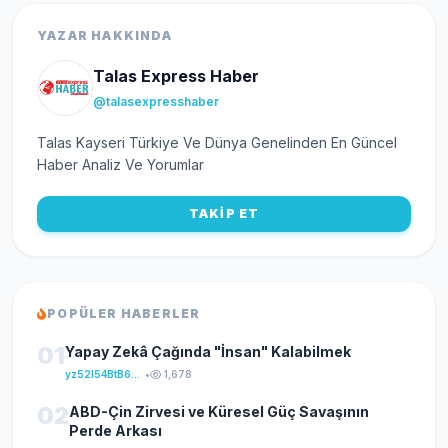
YAZAR HAKKINDA
Talas Express Haber
@talasexpresshaber
Talas Kayseri Türkiye Ve Dünya Genelinden En Güncel
Haber Analiz Ve Yorumlar
TAKİP ET
POPÜLER HABERLER
01
Yapay Zekâ Çağında "İnsan" Kalabilmek
yz52I54BtB64klKxCuFu
•
1,678
02
ABD-Çin Zirvesi ve Küresel Güç Savaşının
Perde Arkası