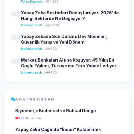
Talas Express Haber
•
1,299
03
Yapay Zeka Sektörleri Dönüştürüyor: 2026'da
Hangi Sektörde Ne Değişiyor?
talasexpresshaber
•
1,039
04
Yapay Zekada Son Durum: Dev Modeller,
Güvenlik Yarışı ve Yeni Dönem
talasexpresshaber
•
873
05
Merkez Bankaları Altına Koşuyor: 45 Yılın En
Güçlü Eğilimi, Türkiye ise Ters Yönde İlerliyor
talasexpresshaber
•
870
ÇOK TARTIŞILAN
Biyoenerji: Bedensel ve Ruhsal Denge
8
•
2 dk okuma
Yapay Zekâ Çağında "İnsan" Kalabilmek