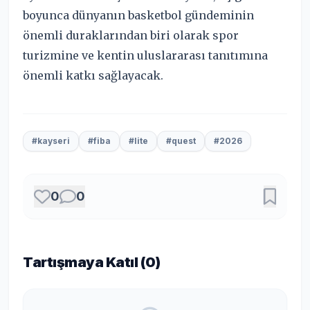
boyunca dünyanın basketbol gündeminin
önemli duraklarından biri olarak spor
turizmine ve kentin uluslararası tanıtımına
önemli katkı sağlayacak.
#kayseri
#fiba
#lite
#quest
#2026
0
0
Tartışmaya Katıl (
0
)