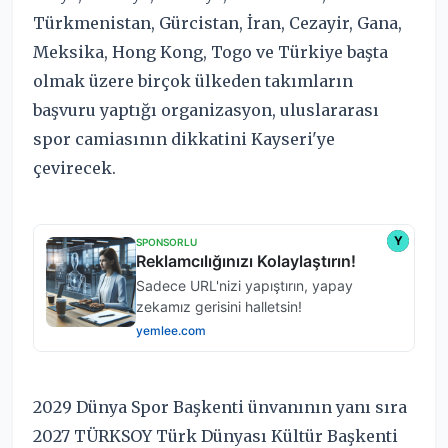
Türkmenistan, Gürcistan, İran, Cezayir, Gana,
Meksika, Hong Kong, Togo ve Türkiye başta
olmak üzere birçok ülkeden takımların
başvuru yaptığı organizasyon, uluslararası
spor camiasının dikkatini Kayseri'ye
çevirecek.
2029 Dünya Spor Başkenti ünvanının yanı sıra
2027 TÜRKSOY Türk Dünyası Kültür Başkenti