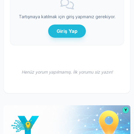
Tartışmaya katılmak için giriş yapmanız gerekiyor.
Giriş Yap
Henüz yorum yapılmamış. İlk yorumu siz yazın!