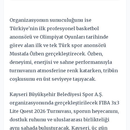
Organizasyonun sunuculuğunu ise
Türkiye'nin ilk profesyonel basketbol
anonsörü ve Olimpiyat Oyunları tarihinde
görev alan ilk ve tek Türk spor anonsörü
Mustafa Özben gerçekleştirecek. Özben,
deneyimi, enerjisi ve sahne performansıyla
turnuvanın atmosferine renk katarken, tribün
coşkusunu en üst seviyeye taşıyacak.
Kayseri Büyükşehir Belediyesi Spor A.Ş.
organizasyonunda gerçekleştirilecek FIBA 3x3
Lite Quest 2026 Turnuvası, sporun heyecanını,
dostluk ruhunu ve uluslararası birlikteliği
aynı sahada buluşturacak. Kayseri, üç gün