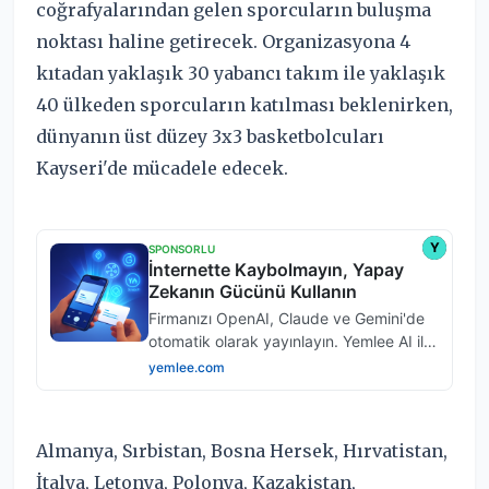
coğrafyalarından gelen sporcuların buluşma
noktası haline getirecek. Organizasyona 4
kıtadan yaklaşık 30 yabancı takım ile yaklaşık
40 ülkeden sporcuların katılması beklenirken,
dünyanın üst düzey 3x3 basketbolcuları
Kayseri'de mücadele edecek.
Almanya, Sırbistan, Bosna Hersek, Hırvatistan,
İtalya, Letonya, Polonya, Kazakistan,