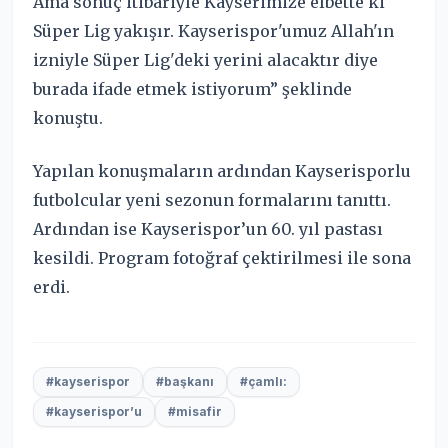
Ama sonuç itibariyle Kayserimize elbette ki
Süper Lig yakışır. Kayserispor'umuz Allah'ın
izniyle Süper Lig'deki yerini alacaktır diye
burada ifade etmek istiyorum” şeklinde
konuştu.
Yapılan konuşmaların ardından Kayserisporlu
futbolcular yeni sezonun formalarını tanıttı.
Ardından ise Kayserispor’un 60. yıl pastası
kesildi. Program fotoğraf çektirilmesi ile sona
erdi.
#kayserispor
#başkanı
#çamlı:
#kayserispor’u
#misafir