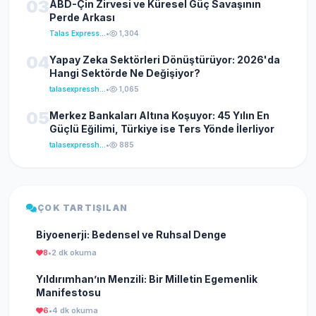
03
ABD-Çin Zirvesi ve Küresel Güç Savaşının
Perde Arkası
Talas Express Haber
•
1,304
04
Yapay Zeka Sektörleri Dönüştürüyor: 2026'da
Hangi Sektörde Ne Değişiyor?
talasexpresshaber
•
1,065
05
Merkez Bankaları Altına Koşuyor: 45 Yılın En
Güçlü Eğilimi, Türkiye ise Ters Yönde İlerliyor
talasexpresshaber
•
885
ÇOK TARTIŞILAN
Biyoenerji: Bedensel ve Ruhsal Denge
8
•
2 dk okuma
Yıldırımhan’ın Menzili: Bir Milletin Egemenlik
Manifestosu
6
•
4 dk okuma