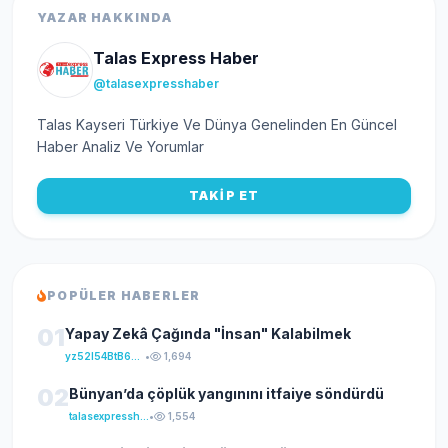
YAZAR HAKKINDA
Talas Express Haber
@talasexpresshaber
Talas Kayseri Türkiye Ve Dünya Genelinden En Güncel
Haber Analiz Ve Yorumlar
TAKİP ET
POPÜLER HABERLER
01
Yapay Zekâ Çağında "İnsan" Kalabilmek
yz52I54BtB64klKxCuFu
•
1,694
02
Bünyan’da çöplük yangınını itfaiye söndürdü
talasexpresshaber
•
1,554