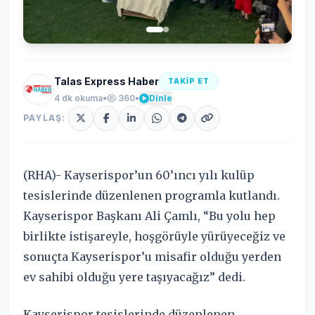
Talas Express Haber
TAKİP ET
4 dk okuma
•
360
•
Dinle
PAYLAŞ:
(RHA)- Kayserispor’un 60’ıncı yılı kulüp
tesislerinde düzenlenen programla kutlandı.
Kayserispor Başkanı Ali Çamlı, “Bu yolu hep
birlikte istişareyle, hoşgörüyle yürüyeceğiz ve
sonuçta Kayserispor’u misafir olduğu yerden
ev sahibi olduğu yere taşıyacağız” dedi.
Kayserispor tesislerinde düzenlenen