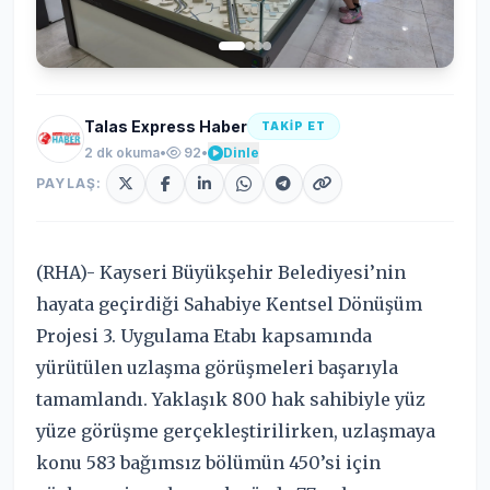
Talas Express Haber
TAKİP ET
2 dk okuma
•
92
•
Dinle
PAYLAŞ:
(RHA)- Kayseri Büyükşehir Belediyesi’nin
hayata geçirdiği Sahabiye Kentsel Dönüşüm
Projesi 3. Uygulama Etabı kapsamında
yürütülen uzlaşma görüşmeleri başarıyla
tamamlandı. Yaklaşık 800 hak sahibiyle yüz
yüze görüşme gerçekleştirilirken, uzlaşmaya
konu 583 bağımsız bölümün 450’si için