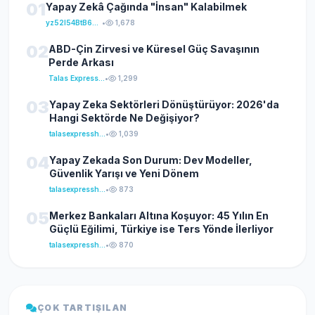
01
Yapay Zekâ Çağında "İnsan" Kalabilmek
yz52I54BtB64klKxCuFu
•
1,678
02
ABD-Çin Zirvesi ve Küresel Güç Savaşının
Perde Arkası
Talas Express Haber
•
1,299
03
Yapay Zeka Sektörleri Dönüştürüyor: 2026'da
Hangi Sektörde Ne Değişiyor?
talasexpresshaber
•
1,039
04
Yapay Zekada Son Durum: Dev Modeller,
Güvenlik Yarışı ve Yeni Dönem
talasexpresshaber
•
873
05
Merkez Bankaları Altına Koşuyor: 45 Yılın En
Güçlü Eğilimi, Türkiye ise Ters Yönde İlerliyor
talasexpresshaber
•
870
ÇOK TARTIŞILAN