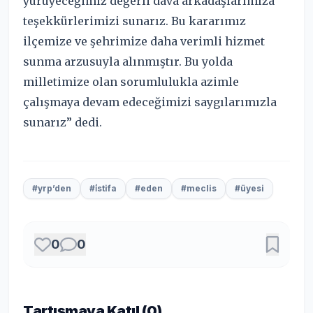
yürüyeceğimiz değerli dava arkadaşlarımıza
teşekkürlerimizi sunarız. Bu kararımız
ilçemize ve şehrimize daha verimli hizmet
sunma arzusuyla alınmıştır. Bu yolda
milletimize olan sorumlulukla azimle
çalışmaya devam edeceğimizi saygılarımızla
sunarız” dedi.
#yrp’den
#i̇stifa
#eden
#meclis
#üyesi
0
0
Tartışmaya Katıl (
0
)