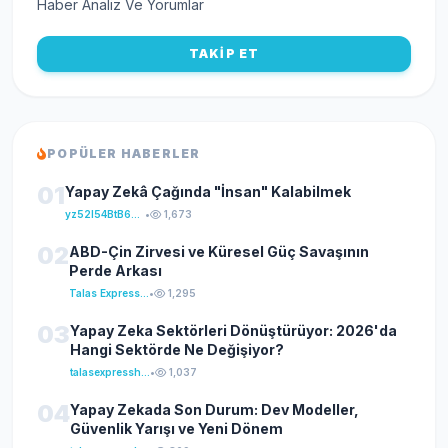
Haber Analiz Ve Yorumlar
TAKİP ET
POPÜLER HABERLER
01
Yapay Zekâ Çağında "İnsan" Kalabilmek
yz52I54BtB64klKxCuFu
•
1,673
02
ABD-Çin Zirvesi ve Küresel Güç Savaşının
Perde Arkası
Talas Express Haber
•
1,295
03
Yapay Zeka Sektörleri Dönüştürüyor: 2026'da
Hangi Sektörde Ne Değişiyor?
talasexpresshaber
•
1,037
04
Yapay Zekada Son Durum: Dev Modeller,
Güvenlik Yarışı ve Yeni Dönem