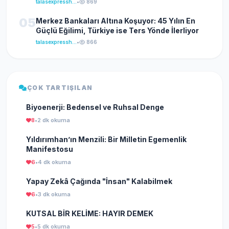
talasexpresshaber
•
869
05
Merkez Bankaları Altına Koşuyor: 45 Yılın En
Güçlü Eğilimi, Türkiye ise Ters Yönde İlerliyor
talasexpresshaber
•
866
ÇOK TARTIŞILAN
Biyoenerji: Bedensel ve Ruhsal Denge
8
•
2 dk okuma
Yıldırımhan’ın Menzili: Bir Milletin Egemenlik
Manifestosu
6
•
4 dk okuma
Yapay Zekâ Çağında "İnsan" Kalabilmek
6
•
3 dk okuma
KUTSAL BİR KELİME: HAYIR DEMEK
5
•
5 dk okuma